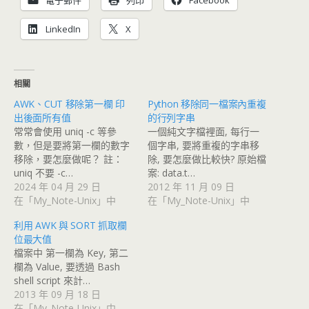
LinkedIn
X
相關
AWK、CUT 移除第一欄 印
Python 移除同一檔案內重複
出後面所有值
的行列字串
常常會使用 uniq -c 等參
一個純文字檔裡面, 每行一
數，但是要將第一欄的數字
個字串, 要將重複的字串移
移除，要怎麼做呢？ 註：
除, 要怎麼做比較快? 原始檔
uniq 不要 -c…
案: data.t…
2024 年 04 月 29 日
2012 年 11 月 09 日
在「My_Note-Unix」中
在「My_Note-Unix」中
利用 AWK 與 SORT 抓取欄
位最大值
檔案中 第一欄為 Key, 第二
欄為 Value, 要透過 Bash
shell script 來計…
2013 年 09 月 18 日
在「My_Note-Unix」中