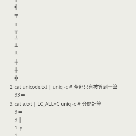
╣
╤
╥
╦
╧
╨
╩
╪
╫
╬
cat unicode.txt | uniq -c # 全部只有被算到一筆
33 ═
cat a.txt | LC_ALL=C uniq -c # 分開計算
3 ═
3 ║
1 ╒
1 ╓