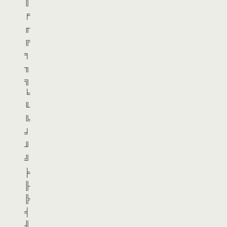
║
╒
╓
╔
╕
╖
╗
╘
╙
╚
╛
╜
╝
╞
╟
╠
╡
╢