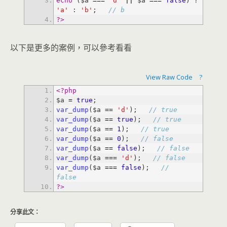
echo
 ($a 
=
=
=
'd'
|
|
 $a 
=
=
=
false
) ? 
'a'
 : 
'b'
; 
// b
?>
以下是更多的案例，可以參考看看
View Raw Code
?
<?php
$a 
=
true
var_dump
($a 
=
=
'd'
); 
// true
var_dump
($a 
=
=
true
); 
// true
var_dump
($a 
=
=
1
); 
// true
var_dump
($a 
=
=
0
); 
// false
var_dump
($a 
=
=
false
); 
// false
var_dump
($a 
=
=
=
'd'
); 
// false
var_dump
($a 
=
=
=
false
); 
// 
false
?>
分享此文：