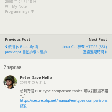
2008 年 04 月 18 日
在「My_Note-
Programming」中
Previous Post
Next Post
使用 Js-Beautify 將
Linux CLI 檢查 HTTPS (SSL)
JavaScript 自動排版、縮排
憑證過期時間
2 responses
Peter Dave Hello
2018 年 05 月 21 日
想到有個 PHP type comparison tables 可以對照還不錯
^_^
https://secure.php.net/manual/en/types.comparisons.
php