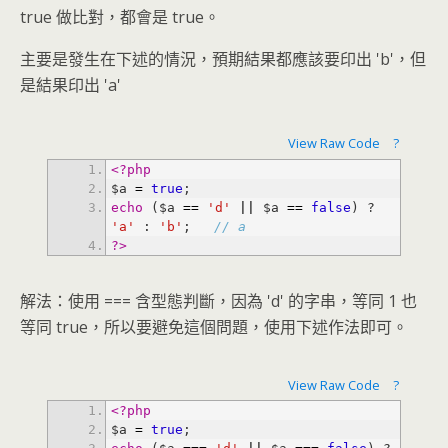
true 做比對，都會是 true。
主要是發生在下述的情況，預期結果都應該要印出 'b'，但
是結果印出 'a'
View Raw Code
?
<?php
$a 
=
true
echo
 ($a 
=
=
'd'
|
|
 $a 
=
=
false
) ? 
'a'
 : 
'b'
; 
// a
?>
解法：使用 === 含型態判斷，因為 'd' 的字串，等同 1 也
等同 true，所以要避免這個問題，使用下述作法即可。
View Raw Code
?
<?php
$a 
=
true