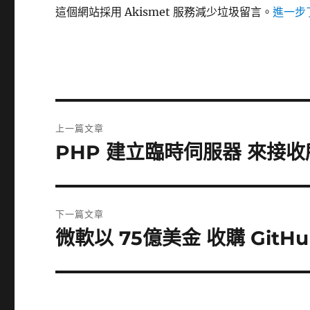
這個網站採用 Akismet 服務減少垃圾留言。
進一步了
文
上一篇文章
章
PHP 建立臨時伺服器 來接
上
一
導
篇
覽
文
下一篇文章
章:
微軟以 75億美金 收購 GitHu
下
一
篇
文