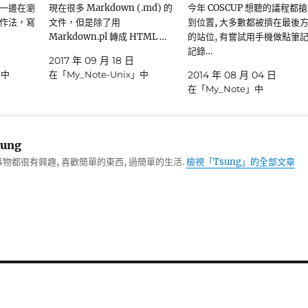
一邊在瀏
現在很多 Markdown (.md) 的
今年 COSCUP 想聽的議程都
作法，寫
文件，但是除了用
到位置, 大多數都被擠在最後
Markdown.pl 轉成 HTML …
的站位, 有嘗試用手機做點筆
記錄…
2017 年 09 月 18 日
」中
在「My_Note-Unix」中
2014 年 08 月 04 日
在「My_Note」中
ung
物都很有興趣, 喜歡簡單的東西, 過簡單的生活.
檢視「Tsung」的全部文章