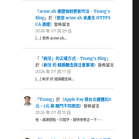
「
acme.sh 憑證強制更新作法 - Tsung's
Blog
」於〈
使用 acme.sh 來產生 HTTPS
CA 憑證
〉發佈留言
2026 年 07 月 29 日
[…] 使用 acme.sh…
「
「刷牙」的正確方式 - Tsung's Blog
」
於〈
刷牙 的 錯誤觀念與注意事項
〉發佈留言
2026 年 07 月 17 日
[…] 刷牙 的 錯誤觀念與…
「
Tsung
」於〈
Apple Pay 搭台北捷運扣0
元、1元 與 閘門不同原因
〉發佈留言
2026 年 07 月 15 日
哈，感謝提點，打錯字，趕快來修正一下~~