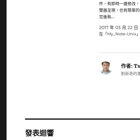
件，有即時一邊修改，
覽器呈現，也有簡單的
完後執…
2017 年 03 月 22 日
在「My_Note-Unix
作者:
Ts
對新奇的事
發表迴響