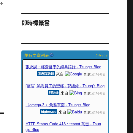
搶不
方
記
即時標籤雲
SiteTag