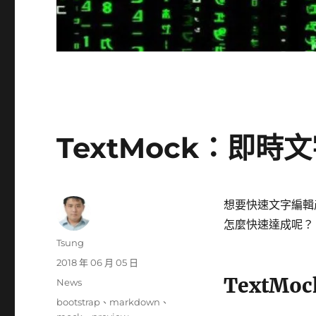
TextMock：即
想要快速文字編輯
怎麼快速達成呢？
作
Tsung
者
發
2018 年 06 月 05 日
佈
TextM
分
News
日
類
標
bootstrap
、
markdown
、
期: