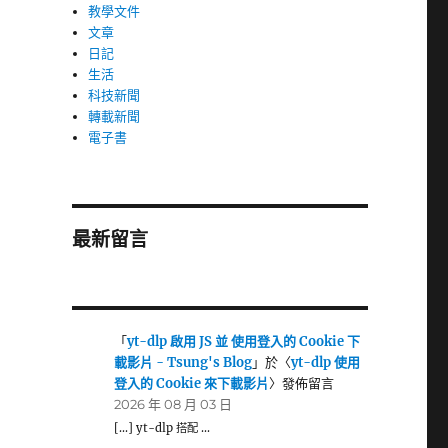
教學文件
文章
日記
生活
科技新聞
轉載新聞
電子書
最新留言
「
yt-dlp 啟用 JS 並 使用登入的 Cookie 下
載影片 - Tsung's Blog
」於〈
yt-dlp 使用
登入的 Cookie 來下載影片
〉發佈留言
2026 年 08 月 03 日
[…] yt-dlp 搭配 …