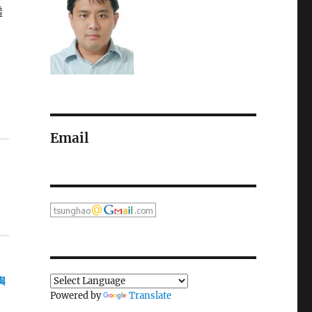
透
Email
與
Powered by
Translate