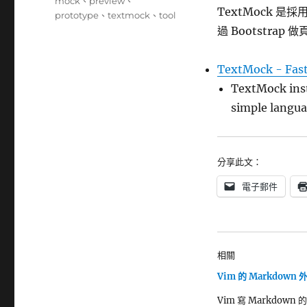
籤
mock
、
preview
、
TextMock 是
prototype
、
textmock
、
tool
過 Bootstrap
TextMock - Fast
TextMock ins
simple langu
分享此文：
電子郵件
相關
Vim 的 Markdown
Vim 寫 Markdown