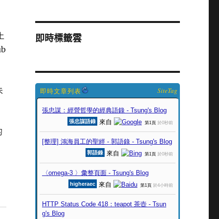
上
即時標籤雲
b
未
SiteTag
的
，