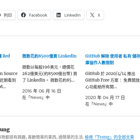
列印
Facebook
LinkedIn
X
 Red
微軟花約8500億買 LinkedIn
GitHub 解除 使用者 私有 儲
庫協作人數限制
微軟以每股196美元，總價花
Source
262億美元(約8500億台幣) 買
GitHub 於 2020/4/14 推出
近期看到
了 LinkedIn。 微軟花約85…
GitHub Free 方案： 免費開
BM…
心功能給所有開…
2016 年 06 月 16 日
在「News」中
2020 年 04 月 17 日
在「News」中
ung
物都很有興趣, 喜歡簡單的東西, 過簡單的生活.
檢視「Tsung」的全部文章