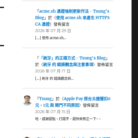
「
acme.sh 憑證強制更新作法 - Tsung's
Blog
」於〈
使用 acme.sh 來產生 HTTPS
CA 憑證
〉發佈留言
2026 年 07 月 29 日
[…] 使用 acme.sh…
「
「刷牙」的正確方式 - Tsung's Blog
」
於〈
刷牙 的 錯誤觀念與注意事項
〉發佈留言
2026 年 07 月 17 日
[…] 刷牙 的 錯誤觀念與…
「
Tsung
」於〈
Apple Pay 搭台北捷運扣0
元、1元 與 閘門不同原因
〉發佈留言
2026 年 07 月 15 日
哈，感謝提點，打錯字，趕快來修正一下~~