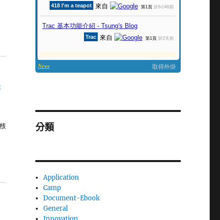
存
分類
放核
Application
Camp
Document-Ebook
General
Innovation