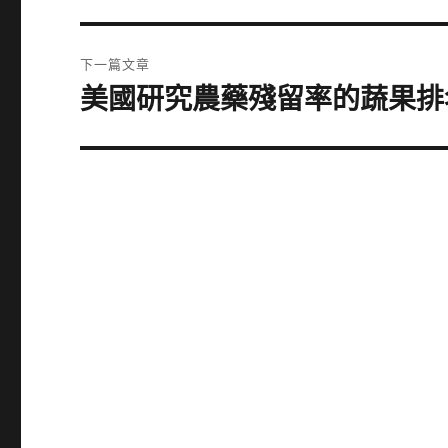
導
篇
覽
文
下一篇文章
章:
美國研究農藥殘留率的蔬果排
下
一
篇
文
章: