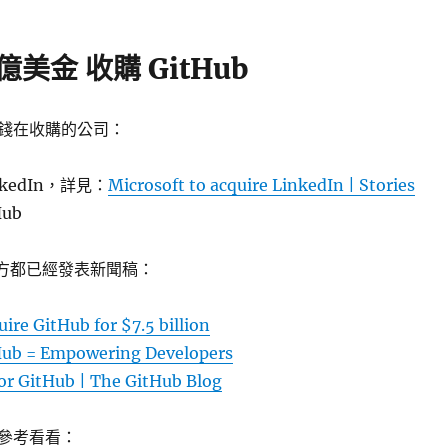
億美金 收購 GitHub
錢在收購的公司：
inkedIn，詳見：
Microsoft to acquire LinkedIn | Stories
Hub
 雙方都已經發表新聞稿：
uire GitHub for $7.5 billion
Hub = Empowering Developers
for GitHub | The GitHub Blog
參考看看：