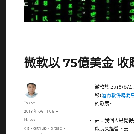
微軟以 75億美金 收購
微軟於 2018/6/
移(
遭微軟併購消息
作
Tsung
的發展~
者
發
2018 年 06 月 06 日
佈
分
News
註：我個人是覺得這
日
類
標
git
、
github
、
gitlab
、
能長久經營下去~
期: