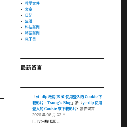
教學文件
文章
日記
生活
科技新聞
轉載新聞
電子書
最新留言
「
yt-dlp 啟用 JS 並 使用登入的 Cookie 下
載影片 - Tsung's Blog
」於〈
yt-dlp 使用
登入的 Cookie 來下載影片
〉發佈留言
2026 年 08 月 03 日
[…] yt-dlp 搭配 …