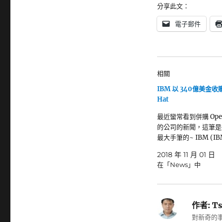
分享此文：
電子郵件
相關
IBM 以 340億美金收購
Hat
最近蠻常看到併購 Open 
的公司的新聞，這筆是
最大手筆的~ IBM (I
2018 年 11 月 01 日
在「News」中
作者:
Ts
對新奇的事