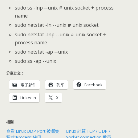
sudo ss -lnp --unix # unix socket + process
name
sudo netstat -ln --unix # unix socket
sudo netstat -lnp --unix # unix socket +
process name
sudo netstat -ap --unix
sudo ss -ap --unix
分享此文：
電子郵件
列印
Facebook
LinkedIn
X
相關
查看 Linux UDP Port 被哪隻
Linux 計算 TCP / UDP /
程式(Process)佔用
Socket connection 數量