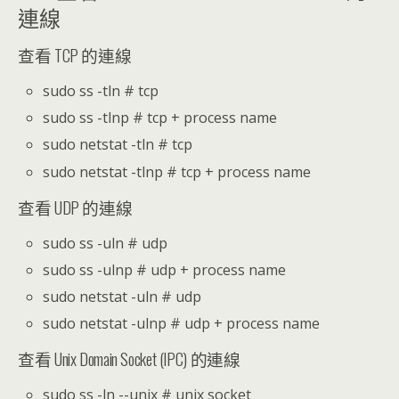
連線
查看 TCP 的連線
sudo ss -tln # tcp
sudo ss -tlnp # tcp + process name
sudo netstat -tln # tcp
sudo netstat -tlnp # tcp + process name
查看 UDP 的連線
sudo ss -uln # udp
sudo ss -ulnp # udp + process name
sudo netstat -uln # udp
sudo netstat -ulnp # udp + process name
查看 Unix Domain Socket (IPC) 的連線
sudo ss -ln --unix # unix socket