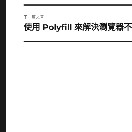
篇
覽
文
下一篇文章
章:
使用 Polyfill 來解決瀏覽
下
一
篇
文
章: