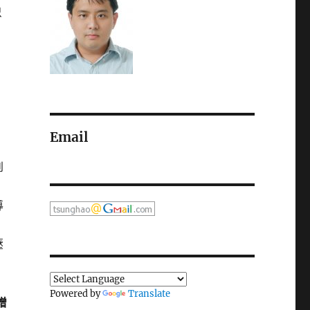
只
Email
到
導
壓
Powered by
Translate
增