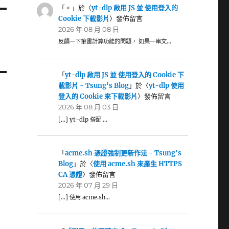
「
。
」於〈
yt-dlp 啟用 JS 並 使用登入的
Cookie 下載影片
〉發佈留言
2026 年 08 月 08 日
反饋一下筆畫計算功能的問題， 如果一串文…
「
yt-dlp 啟用 JS 並 使用登入的 Cookie 下
載影片 - Tsung's Blog
」於〈
yt-dlp 使用
登入的 Cookie 來下載影片
〉發佈留言
2026 年 08 月 03 日
[…] yt-dlp 搭配 …
「
acme.sh 憑證強制更新作法 - Tsung's
Blog
」於〈
使用 acme.sh 來產生 HTTPS
CA 憑證
〉發佈留言
2026 年 07 月 29 日
[…] 使用 acme.sh…