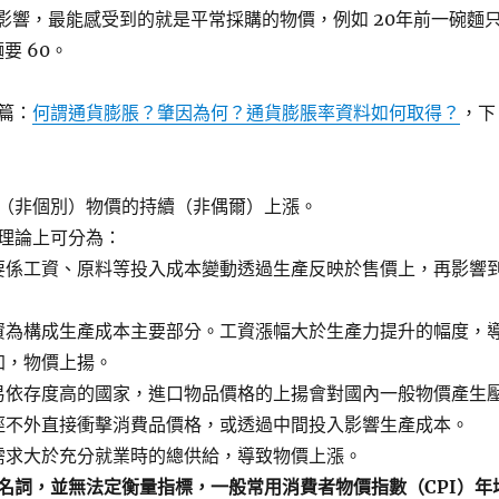
的影響，最能感受到的就是平常採購的物價，例如 20年前一碗麵
要 60。
篇：
何謂通貨膨脹？肇因為何？通貨膨脹率資料如何取得？
，下
（非個別）物價的持續（非偶爾）上漲。
理論上可分為：
要係工資、原料等投入成本變動透過生產反映於售價上，再影響
資為構成生產成本主要部分。工資漲幅大於生產力提升的幅度，
加，物價上揚。
易依存度高的國家，進口物品價格的上揚會對國內一般物價產生
徑不外直接衝擊消費品價格，或透過中間投入影響生產成本。
需求大於充分就業時的總供給，導致物價上漲。
名詞，並無法定衡量指標，一般常用消費者物價指數（CPI）年