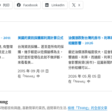
列印
Facebook
LinkedIn
X
 2011
美國的資訊採購案利潤計算公式
油價漲跌對台灣的房市、利率
相關影響 - 2026
時, 有整理
台灣資訊採購... 甚至是所有的採
法定上限
購，幾乎都是以低價搶標為主，
最近油價漲跌幅度很大，這會
1 …
至於是好是壞在此就不做評斷，
響通膨、利率，而通膨、利率
來看看美…
會影響房貸(房市)~ 這篇新聞
分析結構可以…
2015 年 09 月 01 日
在「News」中
2026 年 05 月 05 日
在「News」中
ung
物都很有興趣, 喜歡簡單的東西, 過簡單的生活.
檢視「Tsung」的全部文章