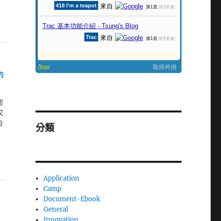
的
影
又
的
分類
Application
Camp
Document-Ebook
General
Innovation