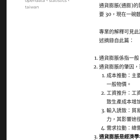
籤
opendata
、
statistics
、
通貨膨脹(通膨)
taiwan
要 30，現在一碗麵
專業的解釋可見此
述摘錄自此篇：
通貨膨脹係指一般
通貨膨脹的肇因，
成本推動：主
一般物價。
工資推升：工
致生產成本增
輸入誘致：貿
力，其影響途
需求拉動：總
通貨膨脹是經濟學