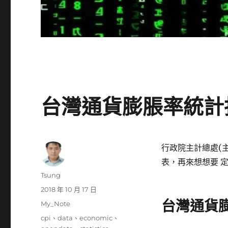
台灣通貨膨脹率統計
行政院主計總處(
表，再來想想要 定
作
Tsung
者
發
2018 年 10 月 17 日
佈
台灣通貨
分
My_Note
日
類
標
cpi
、
data
、
economic
、
期: