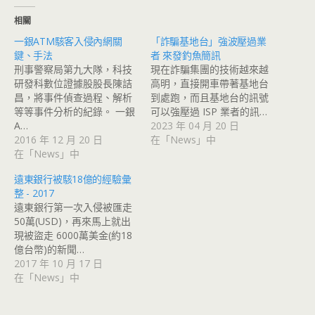
相關
一銀ATM駭客入侵內網關
「詐騙基地台」強波壓過業
鍵、手法
者 來發釣魚簡訊
刑事警察局第九大隊，科技
現在詐騙集團的技術越來越
研發科數位證據股股長陳詰
高明，直接開車帶著基地台
昌，將事件偵查過程、解析
到處跑，而且基地台的訊號
等等事件分析的紀錄。 一銀
可以強壓過 ISP 業者的訊…
A…
2023 年 04 月 20 日
2016 年 12 月 20 日
在「News」中
在「News」中
遠東銀行被駭18億的經驗彙
整 - 2017
遠東銀行第一次入侵被匯走
50萬(USD)，再來馬上就出
現被盜走 6000萬美金(約18
億台幣)的新聞…
2017 年 10 月 17 日
在「News」中