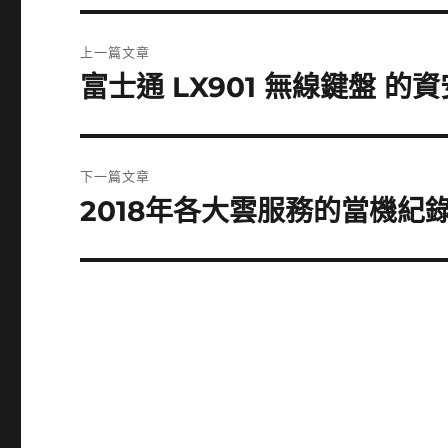
文
上一篇文章
章
富士通 LX901 無線鍵盤 的
上
一
導
篇
覽
文
下一篇文章
章:
2018年各大雲服務的當機紀
下
一
篇
文
章: