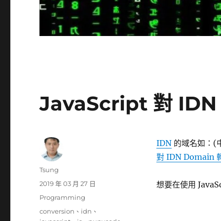
JavaScript 對 ID
IDN
的域名如：(中文
對 IDN Domain
作
Tsung
者
發
2019 年 03 月 27 日
想要在使用 Java
佈
分
Programming
日
類
標
conversion
、
idn
、
期: