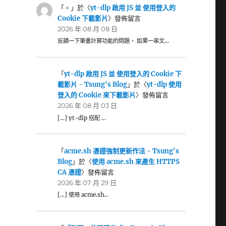
「
。
」於〈
yt-dlp 啟用 JS 並 使用登入的
Cookie 下載影片
〉發佈留言
2026 年 08 月 08 日
反饋一下筆畫計算功能的問題， 如果一串文…
「
yt-dlp 啟用 JS 並 使用登入的 Cookie 下
載影片 - Tsung's Blog
」於〈
yt-dlp 使用
登入的 Cookie 來下載影片
〉發佈留言
2026 年 08 月 03 日
[…] yt-dlp 搭配 …
「
acme.sh 憑證強制更新作法 - Tsung's
Blog
」於〈
使用 acme.sh 來產生 HTTPS
CA 憑證
〉發佈留言
2026 年 07 月 29 日
[…] 使用 acme.sh…