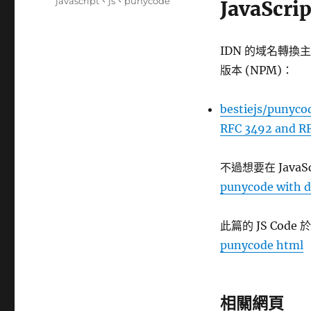
籤
javascript
、
js
、
punycode
JavaScr
IDN 的域名轉換主要是
版本 (NPM)：
bestiejs/punycod
RFC 3492 and RF
不過想要在 Java
punycode with d
此篇的 JS Cod
punycode html
相關網頁