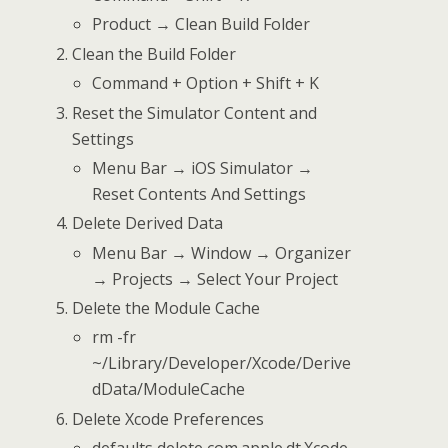
Product → Clean Build Folder
Clean the Build Folder
Command + Option + Shift + K
Reset the Simulator Content and
Settings
Menu Bar → iOS Simulator →
Reset Contents And Settings
Delete Derived Data
Menu Bar → Window → Organizer
→ Projects → Select Your Project
Delete the Module Cache
rm -fr
~/Library/Developer/Xcode/Derive
dData/ModuleCache
Delete Xcode Preferences
defaults delete com.apple.dt.Xcode