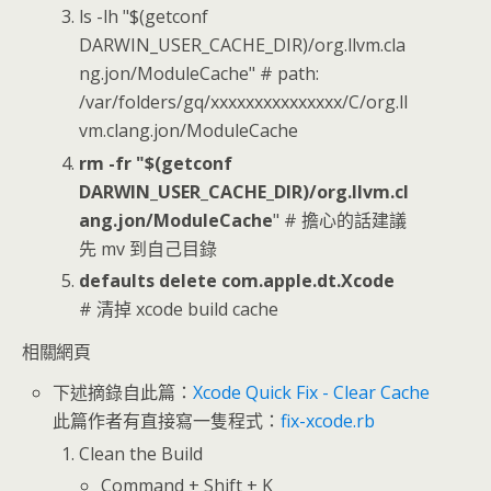
ls -lh "$(getconf
DARWIN_USER_CACHE_DIR)/org.llvm.cla
ng.jon/ModuleCache" # path:
/var/folders/gq/xxxxxxxxxxxxxxx/C/org.ll
vm.clang.jon/ModuleCache
rm -fr "$(getconf
DARWIN_USER_CACHE_DIR)/org.llvm.cl
ang.jon/ModuleCache
" # 擔心的話建議
先 mv 到自己目錄
defaults delete com.apple.dt.Xcode
# 清掉 xcode build cache
相關網頁
下述摘錄自此篇：
Xcode Quick Fix - Clear Cache
此篇作者有直接寫一隻程式：
fix-xcode.rb
Clean the Build
Command + Shift + K