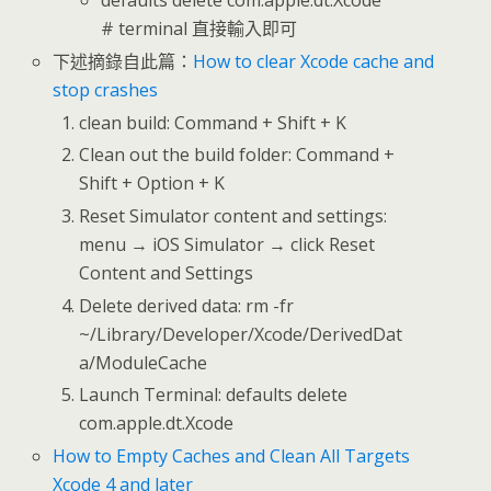
# terminal 直接輸入即可
下述摘錄自此篇：
How to clear Xcode cache and
stop crashes
clean build: Command + Shift + K
Clean out the build folder: Command +
Shift + Option + K
Reset Simulator content and settings:
menu → iOS Simulator → click Reset
Content and Settings
Delete derived data: rm -fr
~/Library/Developer/Xcode/DerivedDat
a/ModuleCache
Launch Terminal: defaults delete
com.apple.dt.Xcode
How to Empty Caches and Clean All Targets
Xcode 4 and later