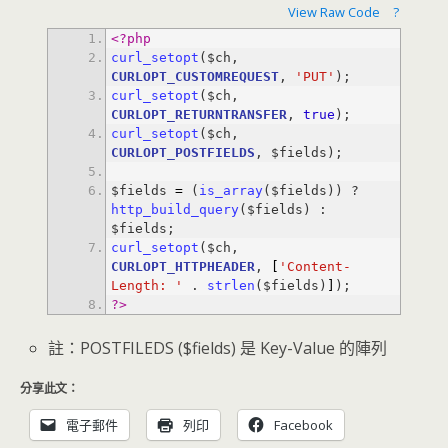
View Raw Code
?
<?php
curl_setopt
($ch, 
CURLOPT_CUSTOMREQUEST
, 
'PUT'
curl_setopt
($ch, 
CURLOPT_RETURNTRANSFER
, 
true
curl_setopt
($ch, 
CURLOPT_POSTFIELDS
$fields 
=
 (
is_array
($fields)) ? 
http_build_query
($fields) : 
curl_setopt
($ch, 
CURLOPT_HTTPHEADER
, 
[
'Content-
Length: '
 . 
strlen
($fields)
]
?>
註：POSTFILEDS ($fields) 是 Key-Value 的陣列
分享此文：
電子郵件
列印
Facebook