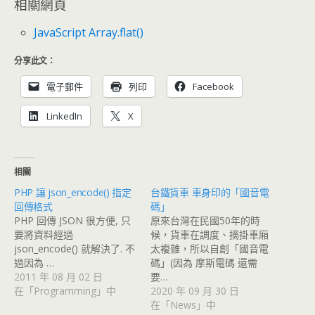
相關網頁
JavaScript Array.flat()
分享此文：
電子郵件
列印
Facebook
LinkedIn
X
相關
PHP 讓 json_encode() 指定
台鐵貨車 車身印的「國音電
回傳格式
碼」
PHP 回傳 JSON 很方便, 只
原來台灣在民國50年的時
要將資料經過
候，貨車在調度、摘掛車廂
json_encode() 就解決了. 不
太複雜，所以自創「國音電
過因為 …
碼」(因為 摩斯電碼 還需
2011 年 08 月 02 日
要…
在「Programming」中
2020 年 09 月 30 日
在「News」中