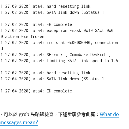
:27:00 2020] ata4: hard resetting link

:27:02 2020] ata4: SATA link down (SStatus 1 


:27:02 2020] ata4: EH complete

:27:02 2020] ata4: exception Emask 0x10 SAct 0x0 
0 action 0xe frozen

:27:02 2020] ata4: irq_stat 0x00000040, connection 
d

:27:02 2020] ata4: SError: { CommWake DevExch }

:27:02 2020] ata4: limiting SATA link speed to 1.5 
:27:02 2020] ata4: hard resetting link

:27:04 2020] ata4: SATA link down (SStatus 1 


:27:04 2020] ata4: EH complete
可以於 grub 先略過檢查，下述步驟參考此篇：
What do
r messages mean?