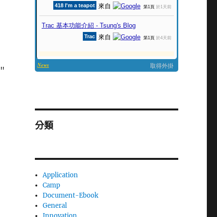
q"
分類
Application
Camp
Document-Ebook
General
Innovation