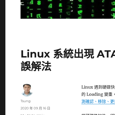
Linux 系統出現 ATA
誤解法
Linux 遇到硬
的 Loading 
作
Tsung
測確認、移除、更
者
發
2020 年 09 月 16 日
佈