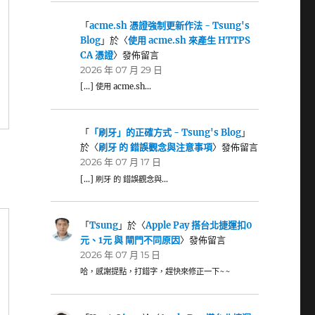
「
acme.sh 憑證強制更新作法 - Tsung's
Blog
」於〈
使用 acme.sh 來產生 HTTPS
CA 憑證
〉發佈留言
2026 年 07 月 29 日
[…] 使用 acme.sh…
「
「刷牙」的正確方式 - Tsung's Blog
」
於〈
刷牙 的 錯誤觀念與注意事項
〉發佈留言
2026 年 07 月 17 日
[…] 刷牙 的 錯誤觀念與…
「
Tsung
」於〈
Apple Pay 搭台北捷運扣0
元、1元 與 閘門不同原因
〉發佈留言
2026 年 07 月 15 日
哈，感謝提點，打錯字，趕快來修正一下~~