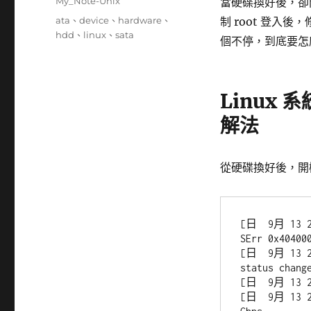
分
My_Note-Unix
當硬碟換好後，卻開機
日
類
標
ata
、
device
、
hardware
、
制 root 登入
期:
籤
hdd
、
linux
、
sata
個不停，到底要怎
Linux 系
解法
從硬碟換好後，開
[日  9月 13 21
SErr 0x404000
[日  9月 13 21
status change
[日  9月 13 21
[日  9月 13 21