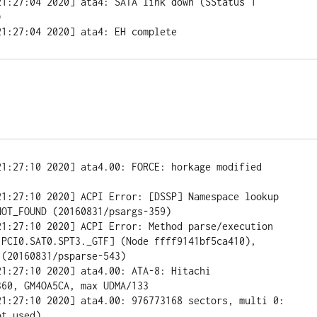
:27:04 2020] ata4: SATA link down (SStatus 1 


:27:04 2020] ata4: EH complete
:27:10 2020] ata4.00: FORCE: horkage modified 
:27:10 2020] ACPI Error: [DSSP] Namespace lookup 
OT_FOUND (20160831/psargs-359)

:27:10 2020] ACPI Error: Method parse/execution 
.PCI0.SAT0.SPT3._GTF] (Node ffff9141bf5ca410), 
(20160831/psparse-543)

:27:10 2020] ata4.00: ATA-8: Hitachi 
60, GM4OA5CA, max UDMA/133

:27:10 2020] ata4.00: 976773168 sectors, multi 0: 
t used)
