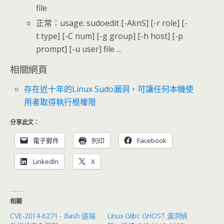
file
正常：usage: sudoedit [-AknS] [-r role] [-
t type] [-C num] [-g group] [-h host] [-p
prompt] [-u user] file ...
相關網頁
存在近十年的Linux Sudo漏洞，可讓任何本機使
用者取得執行根權限
分享此文：
電子郵件
列印
Facebook
LinkedIn
X
相關
CVE-2014-6271 - Bash 遠端
Linux Glibc GHOST 漏洞偵