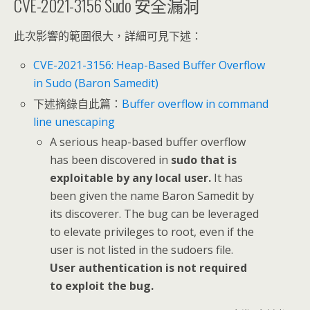
CVE-2021-3156 Sudo 安全漏洞
此次影響的範圍很大，詳細可見下述：
CVE-2021-3156: Heap-Based Buffer Overflow
in Sudo (Baron Samedit)
下述摘錄自此篇：
Buffer overflow in command
line unescaping
A serious heap-based buffer overflow
has been discovered in
sudo that is
exploitable by any local user.
It has
been given the name Baron Samedit by
its discoverer. The bug can be leveraged
to elevate privileges to root, even if the
user is not listed in the sudoers file.
User authentication is not required
to exploit the bug.