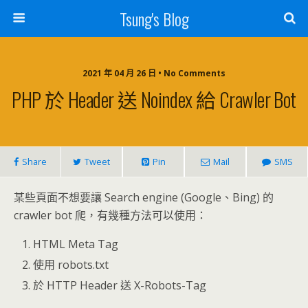
Tsung's Blog
2021 年 04 月 26 日 • No Comments
PHP 於 Header 送 Noindex 給 Crawler Bot
Share
Tweet
Pin
Mail
SMS
某些頁面不想要讓 Search engine (Google、Bing) 的
crawler bot 爬，有幾種方法可以使用：
HTML Meta Tag
使用 robots.txt
於 HTTP Header 送 X-Robots-Tag