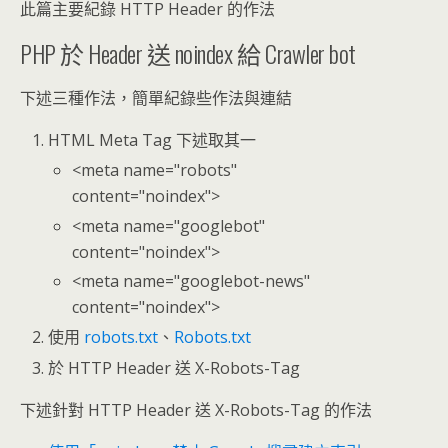
此篇主要紀錄 HTTP Header 的作法
PHP 於 Header 送 noindex 給 Crawler bot
下述三種作法，簡單紀錄些作法與連結
HTML Meta Tag 下述取其一
<meta name="robots"
content="noindex">
<meta name="googlebot"
content="noindex">
<meta name="googlebot-news"
content="noindex">
使用
robots.txt
、
Robots.txt
於 HTTP Header 送 X-Robots-Tag
下述針對 HTTP Header 送 X-Robots-Tag 的作法