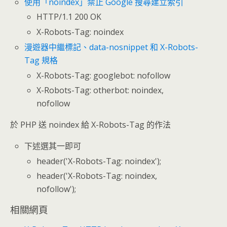
使用「noindex」禁止 Google 搜尋建立索引
HTTP/1.1 200 OK
X-Robots-Tag: noindex
漫遊器中繼標記、data-nosnippet 和 X-Robots-
Tag 規格
X-Robots-Tag: googlebot: nofollow
X-Robots-Tag: otherbot: noindex,
nofollow
於 PHP 送 noindex 給 X-Robots-Tag 的作法
下述選其一即可
header('X-Robots-Tag: noindex');
header('X-Robots-Tag: noindex,
nofollow');
相關網頁