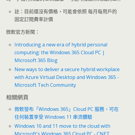
註：目前還沒有價格，可能會依照 每月每用戶的
固定訂閱費率計價
微軟官方新聞：
Introducing a new era of hybrid personal
computing: the Windows 365 Cloud PC |
Microsoft 365 Blog
New ways to deliver a secure hybrid workplace
with Azure Virtual Desktop and Windows 365 -
Microsoft Tech Community
相關網頁
微軟發布「Windows 365」Cloud PC 服務，可在
任何裝置享受 Windows 11 串流體驗
Windows 10 and 11 move to the cloud with
Microsoft's Windows 365 Cloud PC - CNET