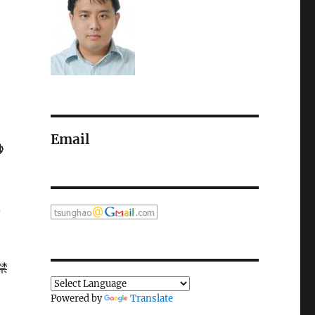
Email
鈔
僕
禁
Powered by
Translate