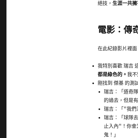
籤
絕技，
生涯一共擁
電影：傳奇
在此紀錄影片裡面
我特別喜歡 瑞吉 
都是綠色的。
我不
剛找到 傑基 的測
瑞吉：「道奇
的過去，但是
瑞吉：「"我們
瑞吉：「球隊去
止入內"！你會
鬼！」