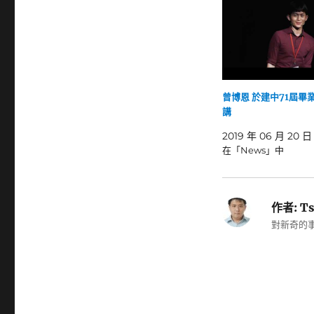
曾博恩 於建中71屆畢
講
2019 年 06 月 20 日
在「News」中
作者:
Ts
對新奇的事