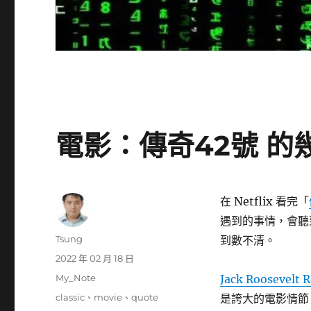
電影：傳奇42號 
在 Netflix 看完「
遇到的事情，會聽
作
Tsung
到數不清。
者
發
2022 年 02 月 18 日
佈
分
My_Note
Jack Roosevelt
日
類
標
classic
、
movie
、
quote
是誇大的電影情節
期: