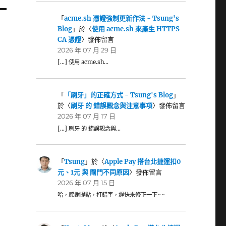
「
acme.sh 憑證強制更新作法 - Tsung's
Blog
」於〈
使用 acme.sh 來產生 HTTPS
CA 憑證
〉發佈留言
2026 年 07 月 29 日
[…] 使用 acme.sh…
「
「刷牙」的正確方式 - Tsung's Blog
」
於〈
刷牙 的 錯誤觀念與注意事項
〉發佈留言
2026 年 07 月 17 日
[…] 刷牙 的 錯誤觀念與…
「
Tsung
」於〈
Apple Pay 搭台北捷運扣0
元、1元 與 閘門不同原因
〉發佈留言
2026 年 07 月 15 日
哈，感謝提點，打錯字，趕快來修正一下~~