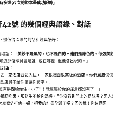
有多達97次的盜本壘成功記錄
」
42號 的幾個經典語錄、對話
，蠻值得深思的對話和經典語錄：
這段話：「
美鈔不是黑的，也不是白的。他們是綠色的。每張美
知道那位球員會是誰...或在哪裡...但他會出現的。」
試對話：
隊去一家酒店登記入住，一家很體面很高級的酒店。你們風塵僕
有些店員不給你筆讓你簽字。」
沒有房間給你住，小子"！就連屬於你的煤倉都沒有了！」
餐廳吃飯，服務生不給你點餐，"你沒看到門上的標誌嗎？黑人
怎麼做? 打他一頓？把我的計畫全毀了嗎？回答我！你這個黑