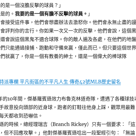
要的是一個沒膽反擊的球員？」
不是的。
我要的是一個有膽不反擊的球員。
」
部會接受這件事，他們會想盡辦法去激怒你。他們會永無止盡的
只會評判你的言行。你如果一次又一次的反擊，他們會說，這個
，還會說這個黑鬼不適合球隊。你的敵人遍及各處，在他們的地
我們只能通過接捕、跑動和守備來贏，僅此而已。但只要這個世
我們就贏了，你是一個有教養的紳士，還是一個偉大的棒球隊
特派專欄 平凡街區的不平凡人生 傳奇42號MLB歷史留名
56年的10年間，傑基羅賓遜效力布魯克林道奇隊，遭遇了各種球技
手故意投向頭部的近身球，跑者的釘鞋往他身上踩，觀眾用最難
每天都收到恐嚇信。
的時候，總經理瑞吉（Branch Rickey）只有一個要求：「這
，但不回應攻擊。」他對傑基羅賓遜唸出一段聖經引句：「無論