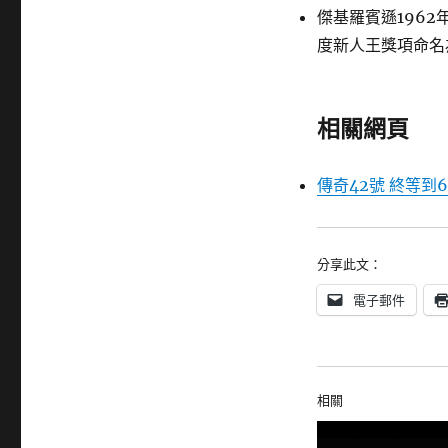
傑基羅賓遜196
度新人王獎項命名為傑
相關網頁
傳奇42號 終等到
分享此文：
電子郵件
相關