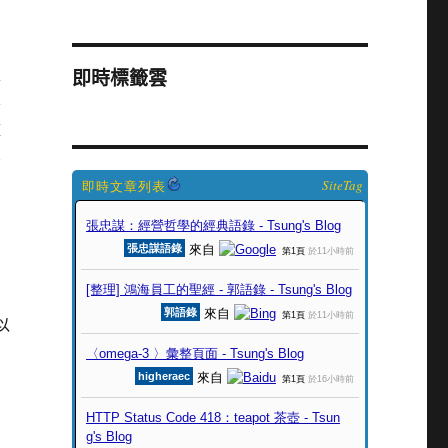
謾
即時標籤雲
黑
盤
界
SiteTag
以