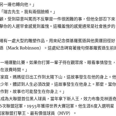
另一邊也轉向他。」
「瑞吉先生，我有兩個臉頰。」
顧，受到惡意叫罵而不反擊是一件很困難的事，但他全部忍下來
擊你的人遲早會感覺到羞愧。這種羞愧的感覺通常是社會進步的
場有一處大型的雕塑作品，用來紀念傑基羅賓遜與他奧運田徑好
（Mack Robinson）。這處紀念碑寫著幾句傑基羅賓遜生前
看一場運動比賽。如果你打算一輩子待在觀眾席、眼看事情發生
是在浪費時間。」
的家庭，媽媽從日出工作到太陽下山，這故事發生在他的身上。
良少年，體認到人生必須改變，這故事發生在他身上。那麼，當
你作對，故事也可能發生在你身上。」
7年成為大聯盟首位黑人球員，當年拿下新人王，效力布魯克林道
6次聯盟冠軍，1955年獲得世界大賽冠軍。他生涯6度入選明星
得國家聯盟打擊王、最有價值球員（MVP）。