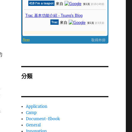
的
，
分類
他
你
Application
奇
Camp
Document-Ebook
General
Innovation