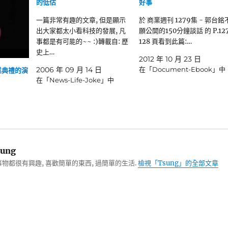
的低估
好事
一篇非常有趣的文章, 但是顯示
於 商業週刊 1279集 - 郭台銘
出大家都太小看科技的發展, 凡
願公開的150分鐘談話 的 P.127
事都是有可能的~~ :)轉載自: 歷
128 頁看到此篇:…
史上…
2012 年 10 月 23 日
2006 年 09 月 14 日
在「Document-Ebook」中
業典禮的演
在「News-Life-Joke」中
ung
物都很有興趣, 喜歡簡單的東西, 過簡單的生活.
檢視「Tsung」的全部文章