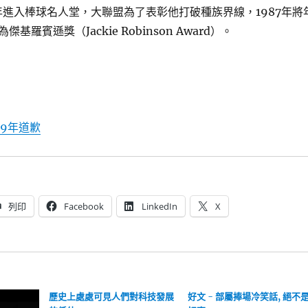
2年進入棒球名人堂，大聯盟為了表彰他打破種族界線，1987年將
基羅賓遜獎（Jackie Robinson Award）。
69年道歉
列印
Facebook
LinkedIn
X
歷史上處處可見人們對科技發展
好文 - 部屬捧場冷笑話, 絕不