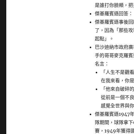
是誰打你臉頰，把
傑基羅賓遜回答：
傑基羅賓遜事後回
了，因為「那些攻
起點」。
巴沙迪納市政府廣
手的哥哥麥克羅賓遜
名言：
「人生不是觀
在我來看，你
「他來自破碎
從前是一個不
感覺全世界與
傑基羅賓遜194
隊期間，球隊拿下
賽，1949年獲