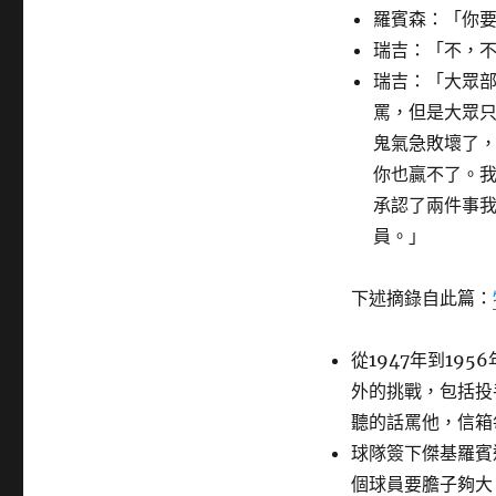
羅賓森：「你
瑞吉：「不，
瑞吉：「大眾
罵，但是大眾
鬼氣急敗壞了
你也贏不了。
承認了兩件事
員。」
下述摘錄自此篇：
從1947年到19
外的挑戰，包括投
聽的話罵他，信箱
球隊簽下傑基羅賓遜
個球員要膽子夠大