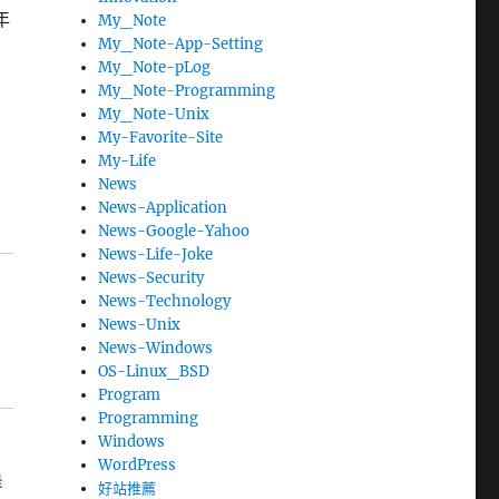
年
My_Note
My_Note-App-Setting
My_Note-pLog
My_Note-Programming
My_Note-Unix
My-Favorite-Site
My-Life
News
News-Application
News-Google-Yahoo
News-Life-Joke
News-Security
News-Technology
News-Unix
News-Windows
OS-Linux_BSD
Program
Programming
Windows
WordPress
是
好站推薦