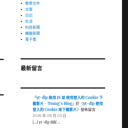
教學文件
文章
日記
生活
科技新聞
轉載新聞
電子書
最新留言
「
yt-dlp 啟用 JS 並 使用登入的 Cookie 下
載影片 - Tsung's Blog
」於〈
yt-dlp 使用
登入的 Cookie 來下載影片
〉發佈留言
2026 年 08 月 03 日
[…] yt-dlp 搭配 …