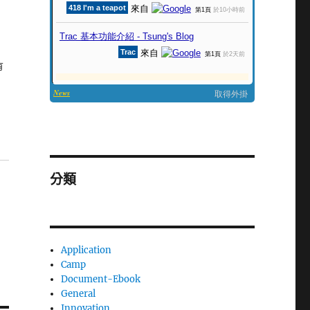
有
分類
Application
Camp
Document-Ebook
General
Innovation