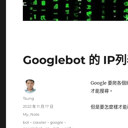
Googlebot 的 I
Google 要爬各個
才能搜尋。
作
Tsung
者
發
2022 年 11 月 17 日
但是要怎麼樣才能確認 
佈
分
My_Note
日
類
標
bot
、
crawler
、
google
、
期: