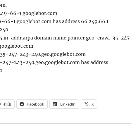
om.
249-66-1.googlebot.com
-66-1.googlebot.com has address 66.249.66.1
.240
35.in-addr.arpa domain name pointer geo-crawl-35-247
googlebot.com.
-35-247-243-240.geo.googlebot.com
-247-243-240.geo.googlebot.com has address
0
列印
Facebook
LinkedIn
X