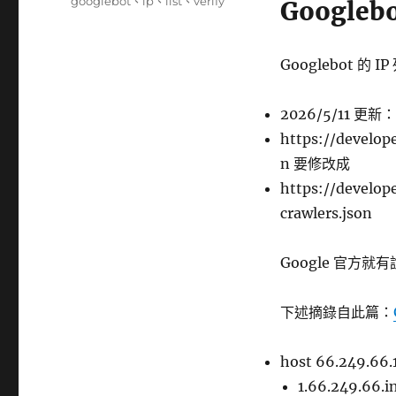
籤
googlebot
、
ip
、
list
、
verify
Google
Googlebot 的 
2026/5/11
https://develop
n 要修改成
https://develop
crawlers.json
Google 官方
下述摘錄自此篇：
host 66.249.66.
1.66.249.66.