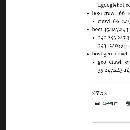
1.googlebot.c
host crawl-66-
crawl-66-249
host 35.247.243
240.243.247.
243-240.geo.
host geo-crawl
geo-crawl-35
35.247.243.24
分享此文：
電子郵件