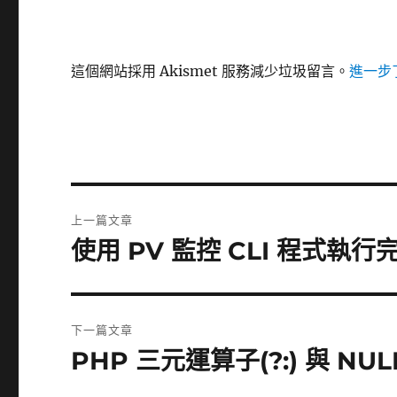
這個網站採用 Akismet 服務減少垃圾留言。
進一步了
文
上一篇文章
章
使用 PV 監控 CLI 程式執
上
一
導
篇
覽
文
下一篇文章
章:
PHP 三元運算子(?:) 與 NU
下
一