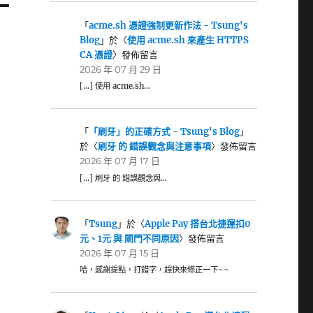
「
acme.sh 憑證強制更新作法 - Tsung's
Blog
」於〈
使用 acme.sh 來產生 HTTPS
CA 憑證
〉發佈留言
2026 年 07 月 29 日
[…] 使用 acme.sh…
「
「刷牙」的正確方式 - Tsung's Blog
」
於〈
刷牙 的 錯誤觀念與注意事項
〉發佈留言
2026 年 07 月 17 日
[…] 刷牙 的 錯誤觀念與…
「
Tsung
」於〈
Apple Pay 搭台北捷運扣0
元、1元 與 閘門不同原因
〉發佈留言
2026 年 07 月 15 日
哈，感謝提點，打錯字，趕快來修正一下~~