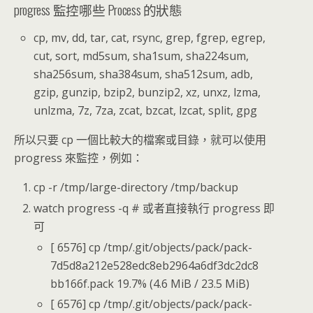
progress 監控哪些 Process 的狀態
cp, mv, dd, tar, cat, rsync, grep, fgrep, egrep,
cut, sort, md5sum, sha1sum, sha224sum,
sha256sum, sha384sum, sha512sum, adb,
gzip, gunzip, bzip2, bunzip2, xz, unxz, lzma,
unlzma, 7z, 7za, zcat, bzcat, lzcat, split, gpg
所以只要 cp 一個比較大的檔案或目錄，就可以使用
progress 來監控，例如：
cp -r /tmp/large-directory /tmp/backup
watch progress -q # 或者直接執行 progress 即
可
[ 6576] cp /tmp/.git/objects/pack/pack-
7d5d8a212e528edc8eb2964a6df3dc2dc8
bb166f.pack 19.7% (4.6 MiB / 23.5 MiB)
[ 6576] cp /tmp/.git/objects/pack/pack-