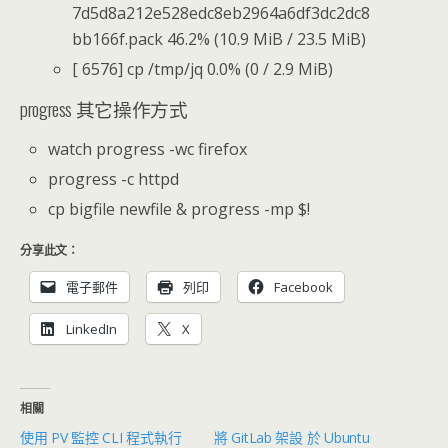
7d5d8a212e528edc8eb2964a6df3dc2dc8
bb166f.pack 46.2% (10.9 MiB / 23.5 MiB)
[ 6576] cp /tmp/jq 0.0% (0 / 2.9 MiB)
progress 其它操作方式
watch progress -wc firefox
progress -c httpd
cp bigfile newfile & progress -mp $!
分享此文：
電子郵件
列印
Facebook
LinkedIn
X
相關
使用 PV 監控 CLI 程式執行
將 GitLab 架設 於 Ubuntu