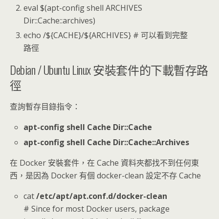
eval $(apt-config shell ARCHIVES
Dir::Cache::archives)
echo /${CACHE}/${ARCHIVES} # 可以看到完整
路徑
Debian / Ubuntu Linux 安裝套件的下載暫存路
徑
查詢暫存目錄指令：
apt-config shell Cache Dir::Cache
apt-config shell Cache Dir::Cache::Archives
在 Docker 安裝套件，在 Cache 資料夾都找不到任何東
西，是因為 Docker 有個 docker-clean 設定不存 Cache
cat
/etc/apt/apt.conf.d/docker-clean
# Since for most Docker users, package