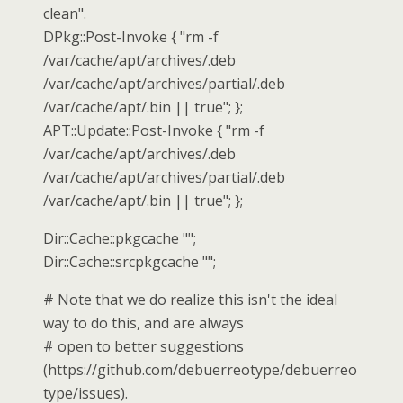
clean".
DPkg::Post-Invoke { "rm -f
/var/cache/apt/archives/.deb
/var/cache/apt/archives/partial/.deb
/var/cache/apt/.bin || true"; };
APT::Update::Post-Invoke { "rm -f
/var/cache/apt/archives/.deb
/var/cache/apt/archives/partial/.deb
/var/cache/apt/.bin || true"; };
Dir::Cache::pkgcache "";
Dir::Cache::srcpkgcache "";
# Note that we do realize this isn't the ideal
way to do this, and are always
# open to better suggestions
(https://github.com/debuerreotype/debuerreo
type/issues).