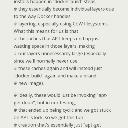
installs happen in "docker build" steps,
# they essentially become individual layers due
to the way Docker handles
# layering, especially using CoW filesystems.
What this means for us is that
# the caches that APT keeps end up just
wasting space in those layers, making
# our layers unnecessarily large (especially
since we'll normally never use
# these caches again and will instead just
"docker build" again and make a brand
# new image).
# Ideally, these would just be invoking "apt-
get clean", but in our testing,
# that ended up being cyclic and we got stuck
on APT's lock, so we get this fun
# creation that's essentially just "apt-get