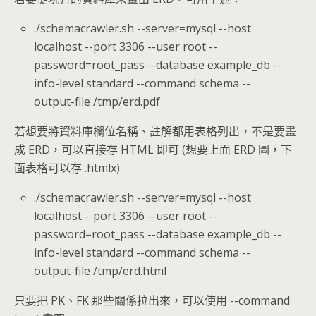
./schemacrawler.sh --server=mysql --host
localhost --port 3306 --user root --
password=root_pass --database example_db --
info-level standard --command schema --
output-file /tmp/erd.pdf
若想要將資料庫欄位名稱、註解都用表格列出，不是要畫
成 ERD，可以直接存 HTML 即可 (想要上面 ERD 圖，下
面表格可以存 .htmlx)
./schemacrawler.sh --server=mysql --host
localhost --port 3306 --user root --
password=root_pass --database example_db --
info-level standard --command schema --
output-file /tmp/erd.html
只要把 PK、FK 那些關係拉出來，可以使用 --command