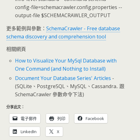
config-file=schemacrawler.config.properties --
output-file $SCHEMACRAWLER_OUTPUT
更多範例與參數：
SchemaCrawler - Free database
schema discovery and comprehension tool
相關網頁
How to Visualize Your MySql Database with
One Command (and Nothing to Install)
Document Your Database Series' Articles
-
(SQLite、PostgreSQL、MySQL、Cassandra.. 跟
SchemaCrawler 參數命令下法)
分享此文：
電子郵件
列印
Facebook
LinkedIn
X