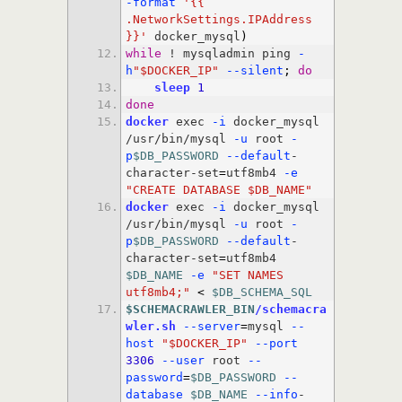
-format
'{{ 
.NetworkSettings.IPAddress 
}}'
 docker_mysql
)
while
 ! mysqladmin ping
 -
h
"$DOCKER_IP"
 --silent
;
do
sleep
1
done
docker
 exec
 -i
 docker_mysql 
/usr/bin/mysql
 -u
 root
 -
p
$DB_PASSWORD
 --default
-
character-set
=
utf8mb4
 -e
"CREATE DATABASE $DB_NAME"
docker
 exec
 -i
 docker_mysql 
/usr/bin/mysql
 -u
 root
 -
p
$DB_PASSWORD
 --default
-
character-set
=
utf8mb4 
$DB_NAME
 -e
"SET NAMES 
utf8mb4;"
<
$DB_SCHEMA_SQL
$SCHEMACRAWLER_BIN
/schemacra
wler.sh
 --server
=
mysql
 --
host
"$DOCKER_IP"
 --port
3306
 --user
 root
 --
password
=
$DB_PASSWORD
 --
database
$DB_NAME
 --info
-