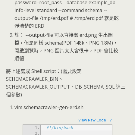
password=root_pass --database example_db --
info-level standard --command schema --
output-file /tmp/erd.pdf # /tmp/erd.pdf 就是乾
淨清楚的 ERD
註： --output-file 可以直接寫 erd.png 生出圖
檔，但是同樣 schema(PDF 148k、PNG 1.8M)，
開啟瀏覽時，PNG 圖片太大會很卡，PDF 會比較
順暢
將上述寫成 Shell script：(需要設定
SCHEMACRAWLER_BIN、
SCHEMACRAWLER_OUTPUT、DB_SCHEMA_SQL 這三
個參數)
vim schemacrawler-gen-erd.sh
View Raw Code
?
#!/bin/bash