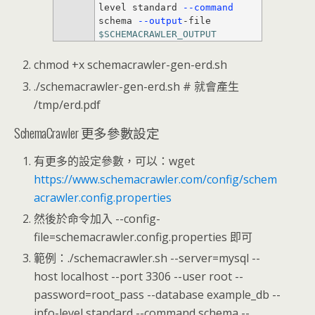
level standard
 --command
schema
 --output
-file 
$SCHEMACRAWLER_OUTPUT
chmod +x schemacrawler-gen-erd.sh
./schemacrawler-gen-erd.sh # 就會產生
/tmp/erd.pdf
SchemaCrawler 更多參數設定
有更多的設定參數，可以：wget
https://www.schemacrawler.com/config/schem
acrawler.config.properties
然後於命令加入 --config-
file=schemacrawler.config.properties 即可
範例：./schemacrawler.sh --server=mysql --
host localhost --port 3306 --user root --
password=root_pass --database example_db --
info-level standard --command schema --