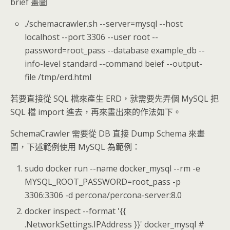
brief 畫圖
./schemacrawler.sh --server=mysql --host
localhost --port 3306 --user root --
password=root_pass --database example_db --
info-level standard --command beief --output-
file /tmp/erd.html
若要直接從 SQL 檔來產生 ERD，就需要先弄個 MySQL 把
SQL 檔 import 進去，再來畫出來的作法如下。
SchemaCrawler 需要從 DB 直接 Dump Schema 來畫
圖，下述範例使用 MySQL 為範例：
sudo docker run --name docker_mysql --rm -e
MYSQL_ROOT_PASSWORD=root_pass -p
3306:3306 -d percona/percona-server:8.0
docker inspect --format '{{
.NetworkSettings.IPAddress }}' docker_mysql #