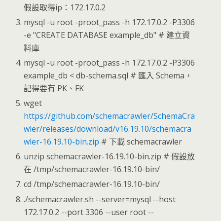
假設取得ip：172.17.0.2
mysql -u root -proot_pass -h 172.17.0.2 -P3306
-e "CREATE DATABASE example_db" # 建立資
料庫
mysql -u root -proot_pass -h 172.17.0.2 -P3306
example_db < db-schema.sql # 匯入 Schema，
記得要有 PK、FK
wget
https://github.com/schemacrawler/SchemaCra
wler/releases/download/v16.19.10/schemacra
wler-16.19.10-bin.zip
# 下載 schemacrawler
unzip schemacrawler-16.19.10-bin.zip # 假設放
在 /tmp/schemacrawler-16.19.10-bin/
cd /tmp/schemacrawler-16.19.10-bin/
./schemacrawler.sh --server=mysql --host
172.17.0.2 --port 3306 --user root --