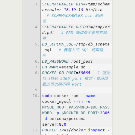
SCHEMACRAWLER_BIN
=
/tmp/schem
acrawler
-16.19
.10
-bin/bin 
# SCHEMACRAWLER bin 的路
徑
SCHEMACRAWLER_OUTPUT
=
/tmp/er
d.pdf 
# ERD 圖檔產生要放在哪
裡
DB_SCHEMA_SQL
=
/tmp/db_schema
.sql 
# 要載入的 SQL 檔案路
徑
DB_PASSWORD
=
root_pass
DB_NAME
=
example_db
DOCKER_DB_PORT
=
33065
# 避免
自己機器 3306 port 撞到，暫時啟
動的可以開不同 Port
sudo
 docker run
 --name
docker_mysql
 --rm
 -e
MYSQL_ROOT_PASSWORD
=
$DB_PASS
WORD
 -p
$DOCKER_DB_PORT
:
3306
-d
 percona/percona-
server:
8.0
DOCKER_IP
=
$
(
docker 
inspect
 -