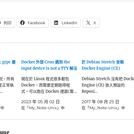
列印
Facebook
LinkedIn
X
 grpc 連
Docker 外部 Cron 遇到 the
於 Debian Stretch 安裝
input device is not a TTY 解法
Docker Engine (CE)
情況，所有
現在於 Linux 程式很多都包
Debian Stretch 沒有把 Dock
 都是正常執
Docker，而需要定期跑得程
Engine (CE) 放入預設的
…
式，可以跑在 Docker 裡面(需…
Reposi…
2023 年 05 月 02 日
2017 年 08 月 25 日
」中
在「My_Note-Unix」中
在「My_Note-Unix」中
ung