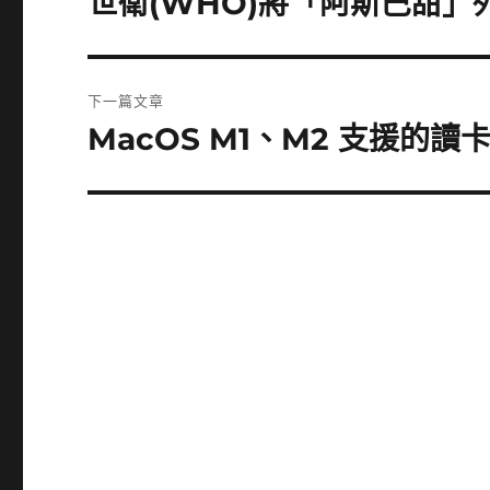
世衛(WHO)將「阿斯巴甜」
一
導
篇
覽
文
下一篇文章
章:
MacOS M1、M2 支援的讀
下
一
篇
文
章: