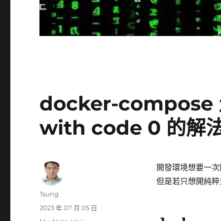
docker-compos
with code 0 的解
開發環境想要一次
但是若只想開純粹只
作
Tsung
者
發
2023 年 07 月 05 日
佈