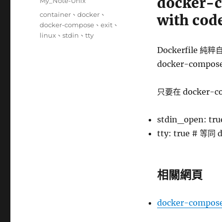
docker-
分
My_Note-Unix
日
類
標
container
、
docker
、
with co
期:
籤
docker-compose
、
exit
、
linux
、
stdin
、
tty
Dockerfile 純
docker-comp
只要在 docker-
stdin_open: tru
tty: true # 等同 d
相關網頁
docker-compo