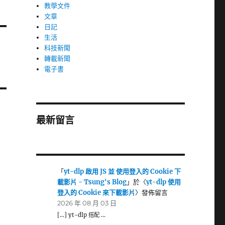
教學文件
文章
日記
生活
科技新聞
轉載新聞
電子書
最新留言
「
yt-dlp 啟用 JS 並 使用登入的 Cookie 下
載影片 - Tsung's Blog
」於〈
yt-dlp 使用
登入的 Cookie 來下載影片
〉發佈留言
2026 年 08 月 03 日
[…] yt-dlp 搭配 …