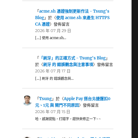
「
acme.sh 憑證強制更新作法 - Tsung's
Blog
」於〈
使用 acme.sh 來產生 HTTPS
CA 憑證
〉發佈留言
2026 年 07 月 29 日
[…] 使用 acme.sh…
「
「刷牙」的正確方式 - Tsung's Blog
」
於〈
刷牙 的 錯誤觀念與注意事項
〉發佈留言
2026 年 07 月 17 日
[…] 刷牙 的 錯誤觀念與…
「
Tsung
」於〈
Apple Pay 搭台北捷運扣0
元、1元 與 閘門不同原因
〉發佈留言
2026 年 07 月 15 日
哈，感謝提點，打錯字，趕快來修正一下~~