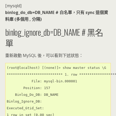
[mysqld]
binlog_do_db=DB_NAME # 白名單，只有 sync 這個資
料庫 (多個用 , 分隔)
binlog_ignore_db=DB_NAME # 黑名
單
重新啟動 MySQL 後，可以看到下述狀態：
(root@localhost) [(none)]> show master status \G

*************************** 1. row ******************
            File: mysql-bin.000001

        Position: 157

    Binlog_Do_DB: DB_NAME

Binlog_Ignore_DB:

Executed_Gtid_Set:
