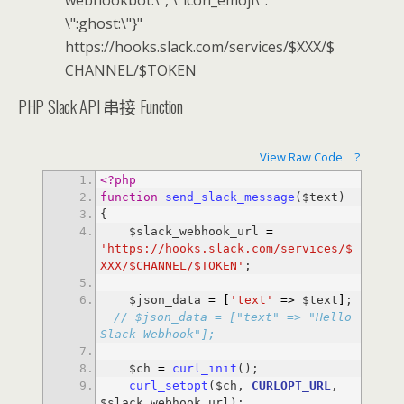
\":ghost:\"}"
https://hooks.slack.com/services/$XXX/$
CHANNEL/$TOKEN
PHP Slack API 串接 Function
View Raw Code
?
<?php
function
send_slack_message
    $slack_webhook_url 
=
'https://hooks.slack.com/services/$
XXX/$CHANNEL/$TOKEN'
    $json_data 
=
[
'text'
=
>
 $text
]
; 
// $json_data = ["text" => "Hello 
Slack Webhook"];
    $ch 
=
curl_init
curl_setopt
($ch, 
CURLOPT_URL
, 