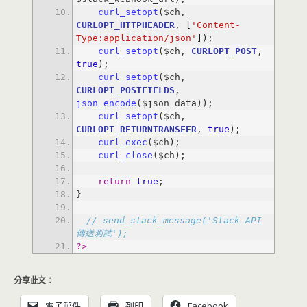
curl_setopt
($ch, 
CURLOPT_HTTPHEADER
, 
[
'Content-
Type:application/json'
]
curl_setopt
($ch, 
CURLOPT_POST
, 
true
curl_setopt
($ch, 
CURLOPT_POSTFIELDS
, 
json_encode
curl_setopt
($ch, 
CURLOPT_RETURNTRANSFER
, 
true
curl_exec
curl_close
return
true
// send_slack_message('Slack API 
傳送測試');
?>
分享此文：
電子郵件
列印
Facebook