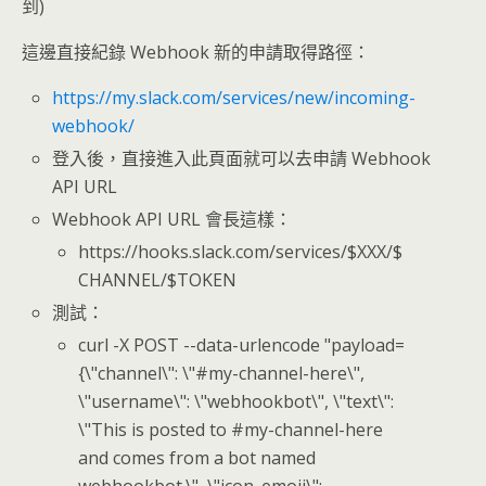
到)
這邊直接紀錄 Webhook 新的申請取得路徑：
https://my.slack.com/services/new/incoming-
webhook/
登入後，直接進入此頁面就可以去申請 Webhook
API URL
Webhook API URL 會長這樣：
https://hooks.slack.com/services/$XXX/$
CHANNEL/$TOKEN
測試：
curl -X POST --data-urlencode "payload=
{\"channel\": \"#my-channel-here\",
\"username\": \"webhookbot\", \"text\":
\"This is posted to #my-channel-here
and comes from a bot named
webhookbot.\", \"icon_emoji\":