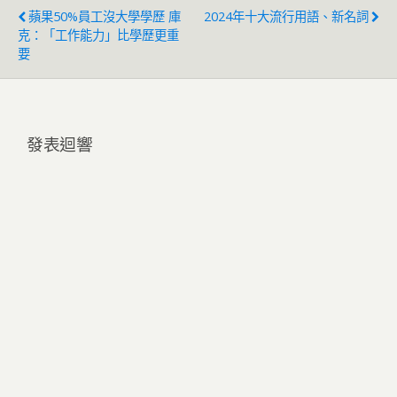
蘋果50%員工沒大學學歷 庫
2024年十大流行用語、新名詞
克：「工作能力」比學歷更重
要
發表迴響