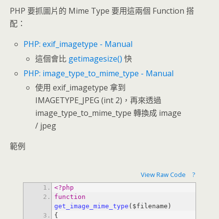
PHP 要抓圖片的 Mime Type 要用這兩個 Function 搭
配：
PHP: exif_imagetype - Manual
這個會比
getimagesize()
快
PHP: image_type_to_mime_type - Manual
使用 exif_imagetype 拿到
IMAGETYPE_JPEG (int 2)，再來透過
image_type_to_mime_type 轉換成 image
/ jpeg
範例
View Raw Code
?
<?php
function
get_image_mime_type