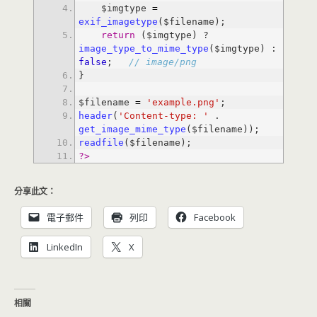
    $imgtype 
=
exif_imagetype
return
 ($imgtype) ? 
image_type_to_mime_type
($imgtype) : 
false
; 
// image/png
$filename 
=
'example.png'
header
(
'Content-type: '
 . 
get_image_mime_type
readfile
?>
分享此文：
電子郵件
列印
Facebook
LinkedIn
X
相關