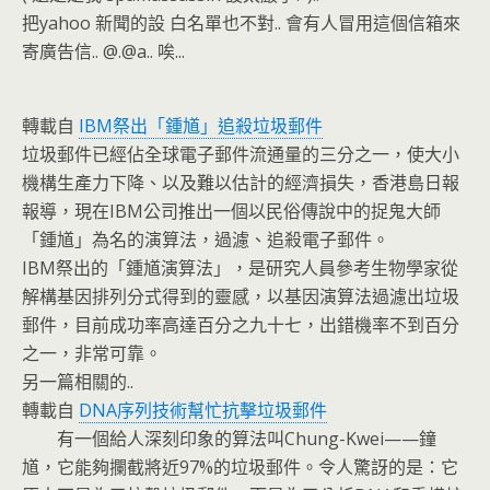
把yahoo 新聞的設 白名單也不對.. 會有人冒用這個信箱來
寄廣告信.. @.@a.. 唉...
轉載自
IBM祭出「鍾馗」追殺垃圾郵件
垃圾郵件已經佔全球電子郵件流通量的三分之一，使大小
機構生產力下降、以及難以估計的經濟損失，香港島日報
報導，現在IBM公司推出一個以民俗傳說中的捉鬼大師
「鍾馗」為名的演算法，過濾、追殺電子郵件。
IBM祭出的「鍾馗演算法」，是研究人員參考生物學家從
解構基因排列分式得到的靈感，以基因演算法過濾出垃圾
郵件，目前成功率高達百分之九十七，出錯機率不到百分
之一，非常可靠。
另一篇相關的..
轉載自
DNA序列技術幫忙抗擊垃圾郵件
有一個給人深刻印象的算法叫Chung-Kwei——鐘
馗，它能夠攔截將近97%的垃圾郵件。令人驚訝的是：它