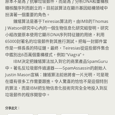
原本不是為了抗擊垃圾郵件，而是為了分析DNA和重構核
糖核酸序列而創立的。目前該算法在顯示基因結構領域中
扮演著一個重要的角色。
鐘馗算法是基于Teiresias算法的。由IMB的Thomas
J Watson研究中心內的一個生物信息化研究組發明。研究
小組改變原本使用它顯示DNA序列特征鏈的用途，利用
65000封著名的垃圾郵件對其進行測試。把每一封郵件當
作是一條長長的特征鏈。最終，Teiresias從這些郵件集合
中鑑別出6百萬個重構樣式，例如:"Viagra"。
IBM決定把鐘馗算法加入到它的商業產品SpamGuru
中。著名反垃圾郵件過濾器——SpamAssassin的創始人
Justin Mason宣稱：鐘馗算法前途將會一片光明，可是現
在還有很多工作需要跟進。令人驚喜的恰恰不是這個特別
的算法，而是IBM把生物信息化技術完完全全地投入到反
垃圾郵件的程序開發中。
分享此文：