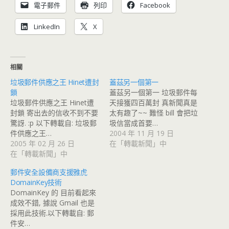
電子郵件
列印
Facebook
LinkedIn
X
相關
垃圾郵件供應之王 Hinet遭封
蓋茲另一個第一
鎖
蓋茲另一個第一 垃圾郵件每
垃圾郵件供應之王 Hinet遭
天接獲四百萬封 真新聞真是
封鎖 寄出去的信收不到不要
太有趣了~~ 難怪 bill 會把垃
驚訝. :p 以下轉載自: 垃圾郵
圾信當成首要…
件供應之王…
2004 年 11 月 19 日
2005 年 02 月 26 日
在「轉載新聞」中
在「轉載新聞」中
郵件安全設備商支援雅虎
DomainKey技術
DomainKey 的 目前看起來
成效不錯, 據說 Gmail 也是
採用此技術.以下轉載自: 郵
件安…