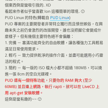
個東西倒是蠻吸引我的.. XD
看起來作者似乎蠻喜歡 Ion 這種簡單的環境.. 🙂
PUD Linux 的特色(轉載自
PUD Linux
)
PUD 專案的主要開發者非常特立獨行而且憤世嫉俗，在興
趣未失之前仍會激烈的改版開發，誰也沒把握它會變成什
麼樣子。但有幾個主要特色絕不會偏離：
1. 完備 － 塞滿功能齊全的自由軟體，讓各種強力工具輕易
滿足日常使用需求。
2. 輕巧 － 致力提供乾淨的操作介面，並盡可能選用小巧靈
活的程式。
3. 簡約 － 每一版的 ISO 檔大小都不超過 180MB，可以燒
進一張 8cm 的空白光碟裡。
PUD 還有一個特殊功能，只要你的 RAM 夠大 (至少
60MB) 並且連上網路，執行 rapti，就可以在 LiveCD 上
用 apt-get 安裝軟體。
這倒是蠻有趣的~~ 🙂