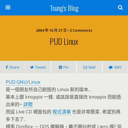
Tsung's Blog
2004 年 10 月 27 日 • 2 Comments
PUD Linux
Share
Tweet
Pin
Mail
SMS
PUD GNU/Linux
是一個朋友所自己創造的 Linux 新的版本...
基本上跟 knoppix 一樣.. 或該說是直接改 knoppix 而創造
出來的~
詳閱
而這 Live CD 裡面包的
程式清單
也是非常簡潔.. 希望別再
多下去了..
裡面 DosBox － DOS 模擬器，離不開仙劍或 Liero 嗎? 這