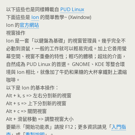
以下這些也是同樣轉載自
PUD Linux
下面這些是
Ion
的簡單教學~ (Xwindow)
Ion 的
官方網站
視窗操作
Ion 是一套「以鍵盤為基礎」的視窗管理員。幾乎完全不
必動到滑鼠，一般的工作就可以輕易完成。加上它善用螢
幕空間、視窗不重疊的特性；輕巧的體積；超炫的介面，
自然成為 PUD Linux 的首選。 GNOME、KDE 等整合環
境與 Ion 相比，就像加了牛奶和果糖的大杯拿鐵對上濃縮
咖啡。
以下是 Ion 的基本操作：
Alt + k, s => 左右分割新的視窗
Alt + s => 上下分割新的視窗
Alt + c => 關閉視窗
Alt + 滑鼠移動 => 調整視窗大小
要顯示「開始功能表」請按 F12；更多資訊請見「
入門指
南
」或「
重製說明
」。