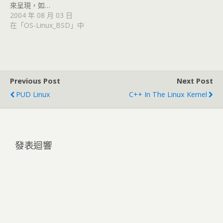
來呈現，如…
2004 年 08 月 03 日
在「OS-Linux_BSD」中
Previous Post
Next Post
PUD Linux
C++ In The Linux Kernel
發表迴響