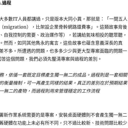
.過程
大多數IT人員都講過，只是版本大同小異，那就是：「一間五人
migration），比架設企業骨幹網路還費事」。這類故事背後
、自我控制的需要、政治運作等），若講給氣味相投的聽眾聽，
。然而，如同其他雋永的寓言，這些故事也蘊含意義深長的真
差不多。所遭遇的問題，也多多少少與更大型專案面臨的問題一
回答這個問題，我們必須先釐清專案與過程的差別。
務，依循一套既定目標產生獨一無二的成品。過程則是一套相關
的衡量機制，可一再產生同樣的結果。真正的差別在於預期結果
一無二的產物，而過程則用來管理穩定的工作流程
署新作業系統需要的是專案，安裝桌面硬體則不會產生獨一無二
舊硬體在功能上未必有所不同，只不過比較新、技術問題比較少