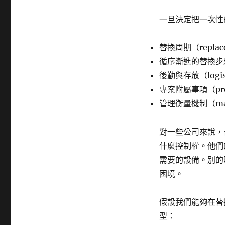
一旦決定把一次性
替換周期（replace
循序漸進的替換步驟（r
後勤與存放（logisti
專案附屬事項（proje
管理衡量機制（mana
對一些公司來說，
什麼控制權。他們的
需要的設備。別的
困境。
假設我們能夠在替
型：