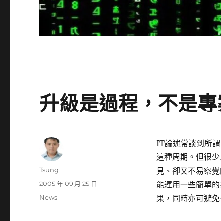
升級是過程，不是專
IT論述常談到所謂「
這種周期。但很少
作
Tsung
見、卻又不易察覺的
者
發
2005 年 09 月 25 日
能運用一些簡單的
佈
分
News
果，同時亦可避免
日
類
期: