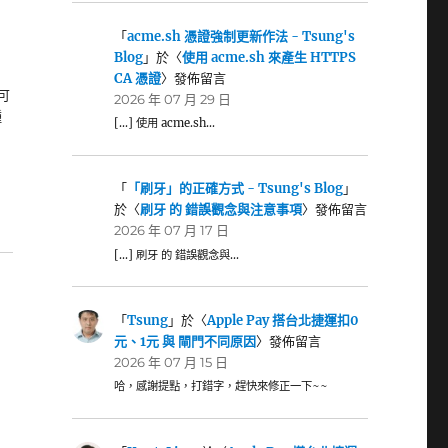
「
acme.sh 憑證強制更新作法 - Tsung's
Blog
」於〈
使用 acme.sh 來產生 HTTPS
CA 憑證
〉發佈留言
為可
2026 年 07 月 29 日
種
[…] 使用 acme.sh…
「
「刷牙」的正確方式 - Tsung's Blog
」
於〈
刷牙 的 錯誤觀念與注意事項
〉發佈留言
2026 年 07 月 17 日
[…] 刷牙 的 錯誤觀念與…
「
Tsung
」於〈
Apple Pay 搭台北捷運扣0
元、1元 與 閘門不同原因
〉發佈留言
2026 年 07 月 15 日
哈，感謝提點，打錯字，趕快來修正一下~~