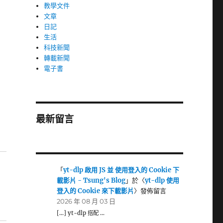
教學文件
文章
日記
生活
科技新聞
轉載新聞
電子書
最新留言
「
yt-dlp 啟用 JS 並 使用登入的 Cookie 下
載影片 - Tsung's Blog
」於〈
yt-dlp 使用
登入的 Cookie 來下載影片
〉發佈留言
2026 年 08 月 03 日
[…] yt-dlp 搭配 …