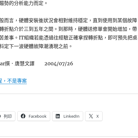
趨勢的分析能力而定。
般而言，硬體安裝後狀況會相對維持穩定，直到使用到某個故障
轉折點介於三到五年之間。到那時，硬體送修單會開始增加，帶
苦差事。IT組織若能憑過往經驗正確拿捏轉折點，即可預先把桌
料定下一波硬體故障潮湧現之前。
alvar撰．唐慧文譯 2004/07/26
程，不是專案
列印
Facebook
LinkedIn
X