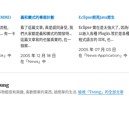
MMI)
義和團式的專案計劃
Eclipse照亮Java眾生
流程,
看了這篇文章, 真是感同身受, 我
Eclipse 實在是太強大了, 因
.... 有一卡
們大家都是義和團式的開發呀...
以嵌入各種 Plugin.等於是各
這篇文章寫的也蠻真實的, 在一
程式語言的 IDE, 也…
個案…
2005 年 07 月 03 日
ook」中
2005 年 12 月 18 日
在「News-Application」中
在「News」中
ung
物都很有興趣, 喜歡簡單的東西, 過簡單的生活.
檢視「Tsung」的全部文章