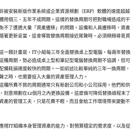
非被安裝新版作業系統或企業資源規劃（ERP）軟體的速度超越
體用個三、五年不成問題。這樣的替換周期可把對職場造成的干
免不了遭遇大量「資產遷移」的問題。設備和人員遷移時，資產
隨著更新妥當，這會導致替換周期接近尾聲時，必須頻頻尋覓資
這一類計畫是，IT小組每三年全面替換桌上型電腦，每兩年替換
這種周期，勢必造成桌上型和筆記型電腦替換周期不協調，但可
配備耗損速度較快的問題。一如前述比較單純的三年一換周期，
聲之時，也需要投入大量的資產管理人力。
這種所費不貲的周期通常只有新創公司和小公司採用。他們和供
，刻意規劃在12個月之內更換設備。這麼做可降低替換過程末了
資產的管理工夫，只是花費不輕，而且會給工作環境帶來變動不
應視IT組織本身管理資產的能力、對預算穩定的需求度，以及從