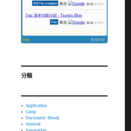
分類
有
Application
Camp
Document-Ebook
General
Innovation