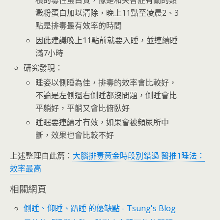
積的毒性蛋白質，像是和失智症有關的類
澱粉蛋白加以清除，晚上11點至凌晨2、3
點是排毒最有效率的時間
因此建議晚上11點前就要入睡，並連續睡
滿7小時
研究發現：
睡姿以側睡為佳，排毒的效率會比較好，
不論是左側還右側睡都沒問題，側睡會比
平躺好，平躺又會比俯臥好
睡眠要連續才有效，如果會被頻尿所中
斷，效果也會比較不好
上述整理自此篇：
大腦排毒黃金時段別錯過 醫推1睡法：
效率最高
相關網頁
側睡、仰睡、趴睡 的優缺點 - Tsung's Blog