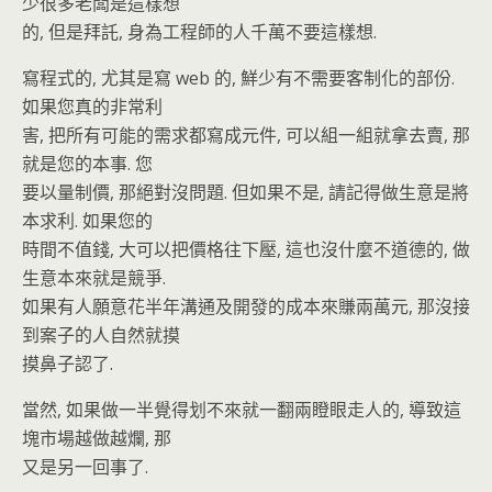
少很多老闆是這樣想
的, 但是拜託, 身為工程師的人千萬不要這樣想.
寫程式的, 尤其是寫 web 的, 鮮少有不需要客制化的部份.
如果您真的非常利
害, 把所有可能的需求都寫成元件, 可以組一組就拿去賣, 那
就是您的本事. 您
要以量制價, 那絕對沒問題. 但如果不是, 請記得做生意是將
本求利. 如果您的
時間不值錢, 大可以把價格往下壓, 這也沒什麼不道德的, 做
生意本來就是競爭.
如果有人願意花半年溝通及開發的成本來賺兩萬元, 那沒接
到案子的人自然就摸
摸鼻子認了.
當然, 如果做一半覺得划不來就一翻兩瞪眼走人的, 導致這
塊市場越做越爛, 那
又是另一回事了.