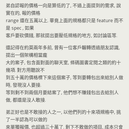
弟自認報的價格一向是算低的了, 不過上面提到的需求, 說
實在的, 報的價格
range 還在五萬以上. 畢竟上面的規格都只是 feature 而不
是 spec , 如果
客戶要砍價錢, 那就提出要壓低規格的地方, 如討論區等.
還記得在約莫兩年多前, 曾有一位客戶輾轉透過朋友認識,
提出一個架構相當龐
大的案子, 包含面對面的聊天室, 條碼圖書定閱之類的約十
幾項. 對方用聽說不
到五十萬的價格標下來這個案子, 等到要轉包出來給別人做
時, 發現沒人要接.
等到剩不到兩個月要結案了, 他們想不賺錢包出去給別人
做, 都還是沒人敢接.
弟正好也是不敢接的人之一, 以他們列的十來項規格中, 挑
了一半認為可以做的
來單獨報價, 也超過三十萬了. 剩下不敢做的項目, 成本只會