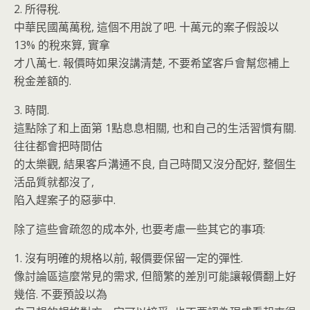
2. 所得稅.
中華民國萬萬稅, 這個不用說了吧. 十萬元的案子假設以
13% 的稅來算, 實拿
才八萬七. 報價時如果沒講清楚, 不要希望客戶會幫您補上
稅金差額的.
3. 時間.
這點除了和上面第 1點息息相關, 也和自己的生活習慣有關.
往往都會把時間估
的太樂觀, 結果客戶溝通不良, 自己時間又沒分配好, 整個生
活品質就都沒了,
陷入趕案子的惡夢中.
除了這些會疏忽的成本外, 也要考慮一些其它的事項:
1. 沒有明確的規格以前, 報價要保留一定的彈性.
像討論區這麼常見的需求, 但簡繁的差別可能讓報價翻上好
幾倍. 不要預設以為