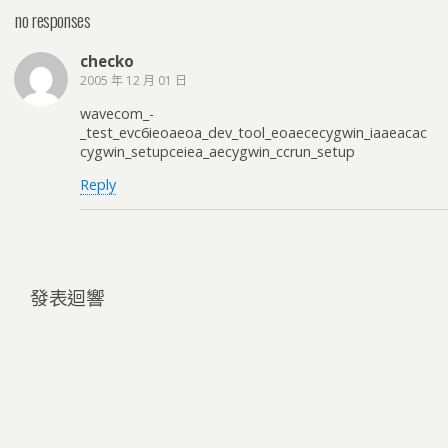
no responses
checko
2005 年 12 月 01 日
wavecom_-
_test_evc6ieoaeoa_dev_tool_eoaececygwin_iaaeacac
cygwin_setupceiea_aecygwin_ccrun_setup
Reply
發表迴響