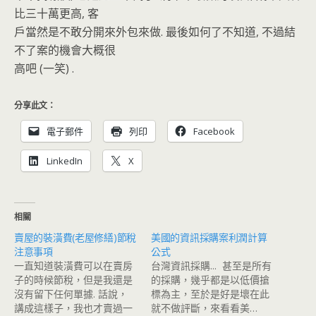
比三十萬更高, 客
戶當然是不敢分開來外包來做. 最後如何了不知道, 不過結
不了案的機會大概很
高吧 (一笑) .
分享此文：
電子郵件
列印
Facebook
LinkedIn
X
相關
賣屋的裝潢費(老屋修繕)節稅
美國的資訊採購案利潤計算
注意事項
公式
一直知道裝潢費可以在賣房
台灣資訊採購... 甚至是所有
子的時候節稅，但是我還是
的採購，幾乎都是以低價搶
沒有留下任何單據. 話說，
標為主，至於是好是壞在此
講成這樣子，我也才賣過一
就不做評斷，來看看美…