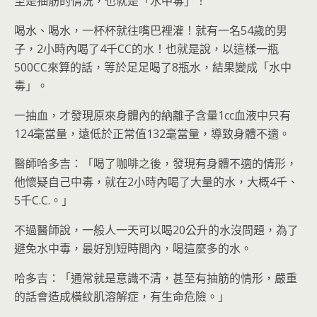
至是抽筋的情況，也就是「水中毒」！
喝水、喝水，一杯杯就往嘴巴裡灌！就有一名54歲的男
子，2小時內喝了4千CC的水！也就是說，以這樣一瓶
500CC來算的話，等於足足喝了8瓶水，結果變成「水中
毒」。
一抽血，才發現原來身體內的納離子含量1cc血液中只有
124毫當量，遠低於正常值132毫當量，導致身體不適。
醫師哈多吉：「喝了咖啡之後，發現有身體不適的情形，
他懷疑自己中毒，就在2小時內喝了大量的水，大概4千、
5千C.C.。」
不過醫師說，一般人一天可以喝20公升的水沒問題，為了
避免水中毒，最好別短時間內，喝這麼多的水。
哈多吉：「通常就是意識不清，甚至有抽筋的情形，嚴重
的話會造成橫紋肌溶解症，有生命危險。」