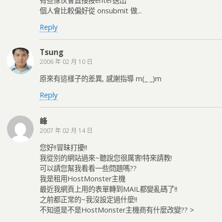
有些傢伙會直接按enter送出
個人會比較偏好從 onsubmit 做...
Reply
Tsung
2006 年 02 月 10 日
原來有這樣子的差異, 感謝指導 m(_ _)m
Reply
峰
2007 年 02 月 14 日
您好!!冒昧打擾!!
我從別的網站過來~聽說您很厲害!特來請教!
可以請您幫我看看一些問題嗎??
我是租用HostMonster主機
最近我網頁上用的表單轉到MAIL都變亂碼了!!
之前都正常的~我沒設定過什麼!!
不知道是不是HostMonster主機商有什麼改變?? >