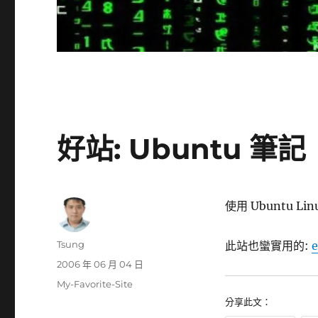
好站: Ubuntu 筆記
使用 Ubuntu Lin
作
Tsung
此站也蠻實用的:
e
者
發
2006 年 06 月 04 日
佈
分
My-Favorite-Site
日
類
分享此文：
期: