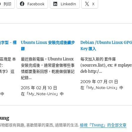
列印
Facebook
LinkedIn
X
裝字型 - 標
Ubuntu Linux 安裝完成後續步
Debian /Ubuntu Linux GP
驟
Key 匯入
區塊是 本
最近換新電腦，Ubuntu Linux
每次加入新的 套件庫
:
安裝完成後，通常還會做哪些事
(sources.list), ex: # mplaye
代表字》 這
情都要重新回想，乾脆做個筆記
deb http:/…
紀錄…
2009 年 07 月 01 日
日
2015 年 02 月 10 日
在「My_Note-Unix」中
」中
在「My_Note-Unix」中
ung
物都很有興趣, 喜歡簡單的東西, 過簡單的生活.
檢視「Tsung」的全部文章