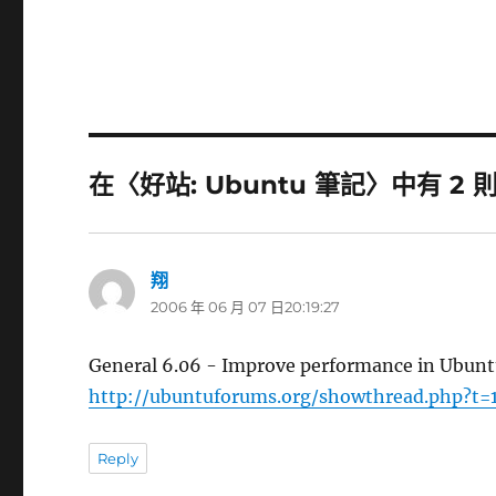
在〈好站: Ubuntu 筆記〉中有 2 
翔
表
2006 年 06 月 07 日20:19:27
示:
General 6.06 - Improve performance in Ubun
http://ubuntuforums.org/showthread.php?t=
Reply