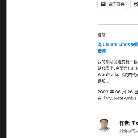
電子郵件
相關
為 Ubuntu Linux 安
楷體
我的網站旁邊有擺一個
站代表字, 主要是出自於
WordTalks 《我的
個服…
2009 年 06 月 26 
在「My_Note-Unix
作者:
Ts
對新奇的事