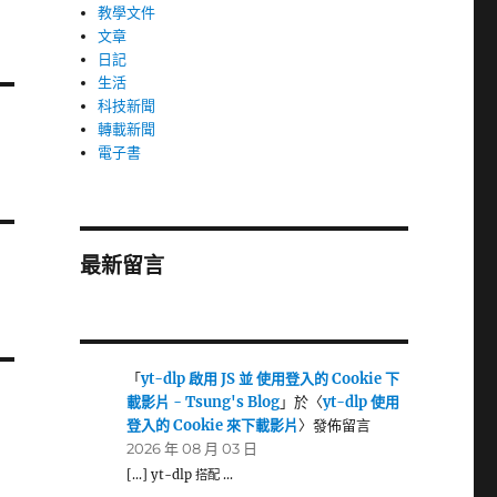
教學文件
文章
日記
生活
科技新聞
轉載新聞
電子書
最新留言
「
yt-dlp 啟用 JS 並 使用登入的 Cookie 下
載影片 - Tsung's Blog
」於〈
yt-dlp 使用
登入的 Cookie 來下載影片
〉發佈留言
2026 年 08 月 03 日
[…] yt-dlp 搭配 …