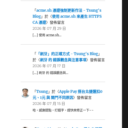
「
acme.sh 憑證強制更新作法 - Tsung's
Blog
」於〈
使用 acme.sh 來產生 HTTPS
CA 憑證
〉發佈留言
2026 年 07 月 29 日
[…] 使用 acme.sh…
「
「刷牙」的正確方式 - Tsung's Blog
」
於〈
刷牙 的 錯誤觀念與注意事項
〉發佈留言
2026 年 07 月 17 日
[…] 刷牙 的 錯誤觀念與…
「
Tsung
」於〈
Apple Pay 搭台北捷運扣0
元、1元 與 閘門不同原因
〉發佈留言
2026 年 07 月 15 日
哈，感謝提點，打錯字，趕快來修正一下~~