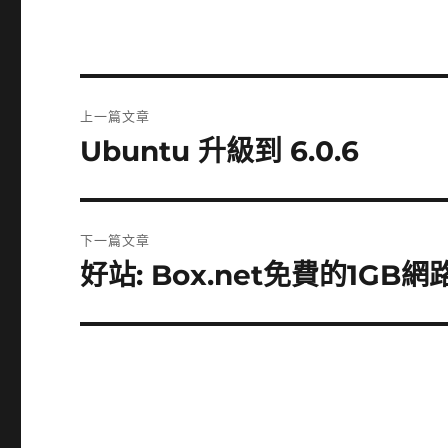
文
上一篇文章
章
Ubuntu 升級到 6.0.6
上
一
導
篇
覽
文
下一篇文章
章:
好站: Box.net免費的1GB
下
一
篇
文
章: