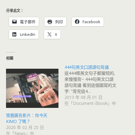
分享此文：
電子郵件
列印
Facebook
LinkedIn
X
相關
444句英文口語語句背誦
這444條英文句子都蠻短的,
來慢慢背~ 444句英文口語
語句背誦 看到這個圖寫的文
字: "背完這4…
2013 年 08 月 01 日
在「Document-Ebook」中
懷舊廣告影片：你今天
KIMO 了嗎？
2020 年 02 月 25 日
在「News」中