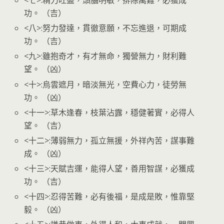
<七>:精力旺盛，頭腦明敏，排除萬難，必獲成
功。 （吉）
<八>:努力發達，貫徹意願，不忘進退，可期成
功。 （吉）
<九>:雖抱奇才，有才無命，獨營無力，財利難
望。 （凶）
<十>:烏雲遮月，暗淡無光，空費心力，徒勞無
功。 （凶）
<十一>:草木逢春，枝葉沾露，穩健著實，必得人
望。 （吉）
<十二>:薄弱無力，孤立無援，外祥內苦，謀事難
成。 （凶）
<十三>:天賦吉運，能得人望，善用智謀，必獲成
功。 （吉）
<十四>:忍得苦難，必有後福，是成是敗，惟靠堅
毅。 （凶）