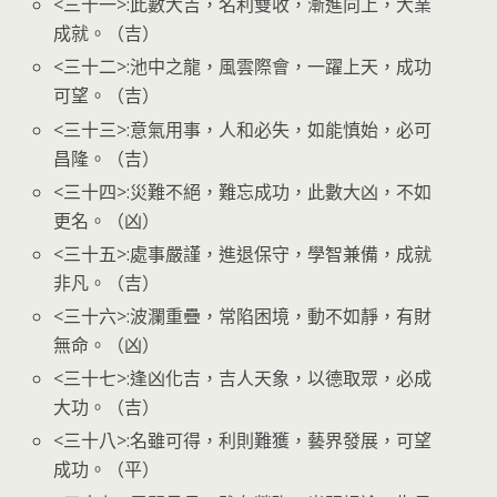
<三十一>:此數大吉，名利雙收，漸進向上，大業
成就。（吉）
<三十二>:池中之龍，風雲際會，一躍上天，成功
可望。（吉）
<三十三>:意氣用事，人和必失，如能慎始，必可
昌隆。（吉）
<三十四>:災難不絕，難忘成功，此數大凶，不如
更名。（凶）
<三十五>:處事嚴謹，進退保守，學智兼備，成就
非凡。（吉）
<三十六>:波瀾重疊，常陷困境，動不如靜，有財
無命。（凶）
<三十七>:逢凶化吉，吉人天象，以德取眾，必成
大功。（吉）
<三十八>:名雖可得，利則難獲，藝界發展，可望
成功。（平）