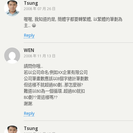
Tsung
2008 年 07 月 26 日
喔喔, 我知道的是, 簡體字都要轉繁體, 以繁體的筆劃為
主... 😀
Reply
WEN
2008 年 11 月 13 日
請問你哦...
若以公司命名:例如XX企業有限公司
公司筆畫數應該以8個字總計筆劃數
但這樣不就超過80劃...那怎麼辦?
難道以80為一個循環..超過80就扣
80劃??是這樣嗎??
謝謝.
Reply
Tsung