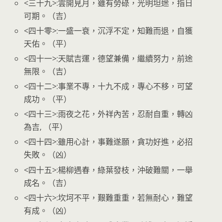
<三十九>:雲開見月，雖有勞碌，光明坦途，指日
可期。（吉）
<四十零>:一盛一衰，沉浮不定，知難而退，自獲
天佑。（平）
<四十一>:天賦吉運，德望兼備，繼續努力，前途
無限。（吉）
<四十二>:事業不專，十九不成，專心不移，可望
成功。（平）
<四十三>:雨夜之花，外祥內苦，忍耐自重，轉凶
為吉, （平）
<四十四>:雖用心計，事難遂願，貪功好進，必招
失敗。（凶）
<四十五>:楊柳遇春，綠葉發枝，沖破難關，一舉
成名。（吉）
<四十六>:坎坷不平，艱難重重，若無耐心，難望
有成。（凶）