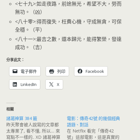
<七十九>:如走夜路，前途無光，希望不大，勞而
無功。（凶）
<八十零>:得而復失，枉費心機，守成無貪，可保
全穩。（平）
<八十一>:最吉之數，還本歸元，能得繁榮，發達
成功。（吉）
分享此文：
電子郵件
列印
Facebook
LinkedIn
X
相關
諸葛神算 384 籤
電影：傳奇42號 的幾個經典
昨天聚會被人說寫的文章都
語錄、對話
太專業了, 看不懂, 所以.... 來
在 Netflix 看完「傳奇42
寫點不一樣的.. XD 諸葛神算
號」這部電影，這是真實的