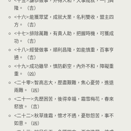
<十五>:謙恭做事，外得人和，大事成就，一門興
隆。 （吉）
<十六>:能獲眾望，成就大業，名利雙收，盟主四
方。 （吉）
<十七>:排除萬難，有貴人助，把握時機，可獲成
功。 （吉）
<十八>:經營做事，順利昌隆，如能慎重，百事亨
通。 （吉）
<十九>:成功雖早，慎防虧空，內外不和，障礙重
重。 （凶）
<二十零>:智高志大，歷盡艱難，焦心憂勞，進退
兩難。（凶）
<二十一>:先歷困苦，後得幸福，霜雪梅花，春來
怒放。（吉）
<二十二>:秋草逢霜，懷才不遇，憂愁怨苦，事不
如意。（凶）