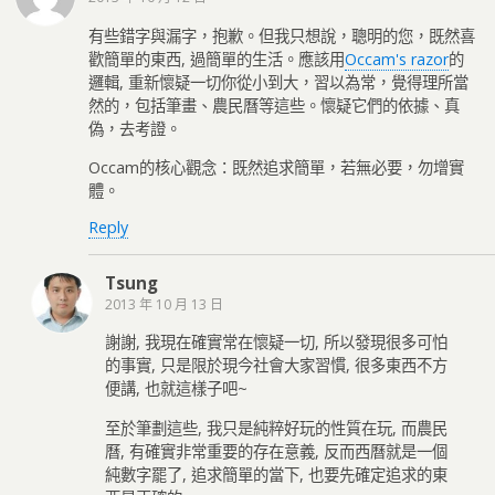
有些錯字與漏字，抱歉。但我只想說，聰明的您，既然喜
歡簡單的東西, 過簡單的生活。應該用
Occam's razor
的
邏輯, 重新懷疑一切你從小到大，習以為常，覺得理所當
然的，包括筆畫、農民曆等這些。懷疑它們的依據、真
偽，去考證。
Occam的核心觀念：既然追求簡單，若無必要，勿增實
體。
Reply
Tsung
2013 年 10 月 13 日
謝謝, 我現在確實常在懷疑一切, 所以發現很多可怕
的事實, 只是限於現今社會大家習慣, 很多東西不方
便講, 也就這樣子吧~
至於筆劃這些, 我只是純粹好玩的性質在玩, 而農民
曆, 有確實非常重要的存在意義, 反而西曆就是一個
純數字罷了, 追求簡單的當下, 也要先確定追求的東