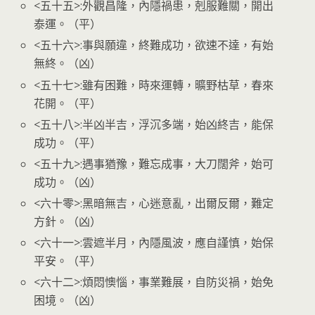
<五十五>:外觀昌隆，內隱禍患，剋服難關，開出
泰運。（平）
<五十六>:事與願違，終難成功，欲速不達，有始
無終。（凶）
<五十七>:雖有困難，時來運轉，曠野枯草，春來
花開。（平）
<五十八>:半凶半吉，浮沉多端，始凶終吉，能保
成功。（平）
<五十九>:遇事猶豫，難忘成事，大刀闊斧，始可
成功。（凶）
<六十零>:黑暗無吉，心迷意亂，出爾反爾，難定
方針。（凶）
<六十一>:雲遮半月，內隱風波，應自謹慎，始保
平安。（平）
<六十二>:煩悶懊惱，事業難展，自防災禍，始免
困境。（凶）