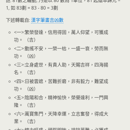
註: 81數之輪動, 乃是以 80 數為 1單位，81 起還本歸元 =
1, 如 83劃 = 83 - 80 = 3劃
下述轉載自:
漢字筆畫吉凶數
<一>:繁榮發達，信用得固，萬人仰望，可獲成
功。 （吉）
<二>:動搖不安，一榮一枯，一盛一衰，勞而無
功。 （凶）
<三>:立身處世，有貴人助，天賜吉祥，四海揚
名。 （吉）
<四>:日被雲遮，苦難折磨，非有毅力，難望成
功。 （凶）
<五>:陰陽和合，精神愉快，榮譽達利，一門興
隆。 （吉）
<六>:萬寶集門，天降幸運，立志奮發，得成大
業。 （吉）