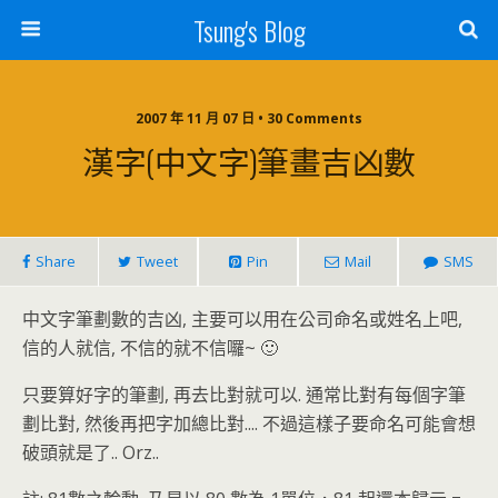
Tsung's Blog
2007 年 11 月 07 日 • 30 Comments
漢字(中文字)筆畫吉凶數
Share
Tweet
Pin
Mail
SMS
中文字筆劃數的吉凶, 主要可以用在公司命名或姓名上吧,
信的人就信, 不信的就不信囉~ 🙂
只要算好字的筆劃, 再去比對就可以. 通常比對有每個字筆
劃比對, 然後再把字加總比對.... 不過這樣子要命名可能會想
破頭就是了.. Orz..