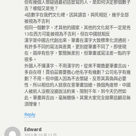
但有幾個人懷疑過最初這麼寫的人，是如何決定那個數子
吉？哪個又是兇？
4這數字在我們文化裡，因其讀音，與死相近，幾乎全部
被視為不吉利
但同一個數字，才其他的國家，其他的文化就不一定是兇
13在西方可能被視為不吉利，但在中國就相反
漢字是中國古代創出來，筆畫在漢字大致標準化流通前，
有許多不同的寫法與差異，更別提筆畫不同了。即使現
在，兩岸有些字，繁簡無差別，但筆畫或寫法差一點的字
很多。
外國人不懂漢字、不用漢字的，從來不需擔憂筆畫吉凶，
多自在呀！賈伯茲需要擔心他名字有幾劃？公司名字有幾
劃？不用。但中國人因為不去懷疑、反思其真偽與必要
性，所以相信的人就很在意筆畫加總。換個角度想，中國
人被前人沒根沒據說法約束、限制千年，到今天仍然如
此。筆畫與吉凶，毫無關係。其實大家完全拋棄這顧忌無
須理會！
Reply
Edward
2013 年 10 月 12 日