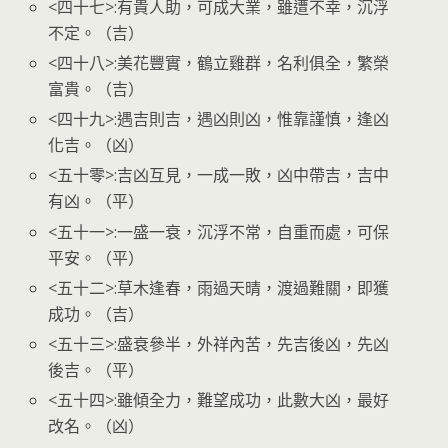
<四十七>:有貴人助，可成大業，雖遭不幸，沉浮
不定。（吉）
<四十八>:美花豐實，鶴立雞群，名利俱全，繁榮
富貴。（吉）
<四十九>:遇吉則吉，遇凶則凶，惟靠謹慎，逢凶
化吉。（凶）
<五十零>:吉凶互見，一成一敗，凶中帶吉，吉中
有凶。（平）
<五十一>:一盛一衰，沉浮不常，自重而處，可保
平安。（平）
<五十二>:草木逢春，雨過天晴，渡過難關，即獲
成功。（吉）
<五十三>:盛衰參半，外祥內苦，先吉後凶，先凶
後吉。（平）
<五十四>:雖傾全力，難望成功，此數大凶，最好
改名。（凶）