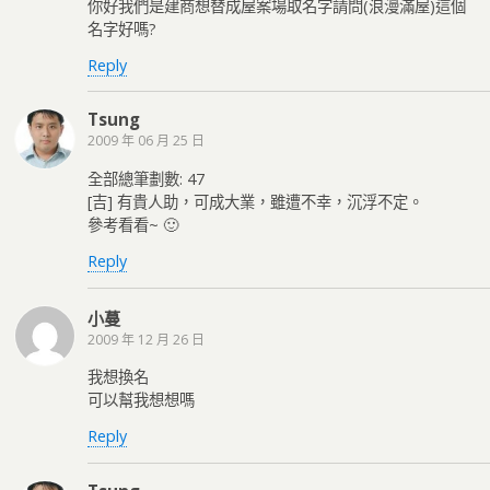
你好我們是建商想替成屋案場取名字請問(浪漫滿屋)這個
名字好嗎?
Reply
Tsung
2009 年 06 月 25 日
全部總筆劃數: 47
[吉] 有貴人助，可成大業，雖遭不幸，沉浮不定。
參考看看~ 🙂
Reply
小蔓
2009 年 12 月 26 日
我想換名
可以幫我想想嗎
Reply