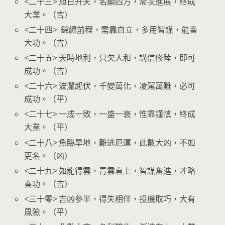
<二十三>:旭日升天，名顯四方，漸次進展，終成
大業。（吉）
<二十四> :錦繡前程，需靠自立，多用智謀，能奏
大功。（吉）
<二十五>:天時地利，只欠人和，講信修睦，即可
成功。（吉）
<二十六>:波瀾起伏，千變萬化，凌駕萬難，必可
成功。（平）
<二十七>:一成一敗，一盛一衰，惟靠謹慎，終成
大業。（平）
<二十八>:魚臨旱地，難逃厄運，此數大凶，不如
更名。（凶）
<二十九>:如龍得雲，青雲直上，智謀奮進，才略
奏功。（吉）
<三十零>:吉凶參半，得失相伴，投機取巧，大有
風險。（平）