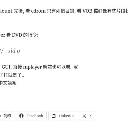
ount 完後, 看 cdrom 只有兩個目錄, 看 VOB 檔好像有些片段
er 看 DVD 的指令:
/ -sid 0
 GUI, 直接 mplayer 應該也可以看.. 😛
樣子打就是了..
使用中文語系
列印
Facebook
LinkedIn
X