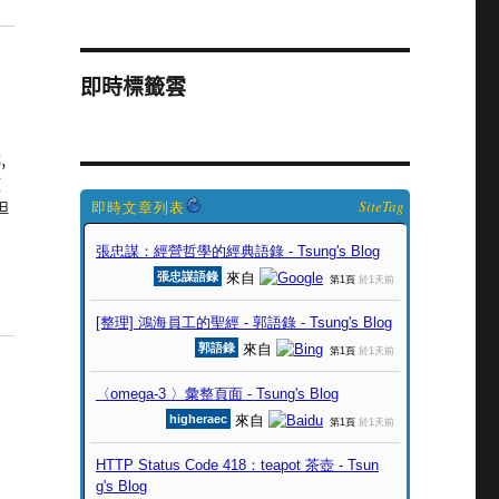
即時標籤雲
,
類
SiteTag
但