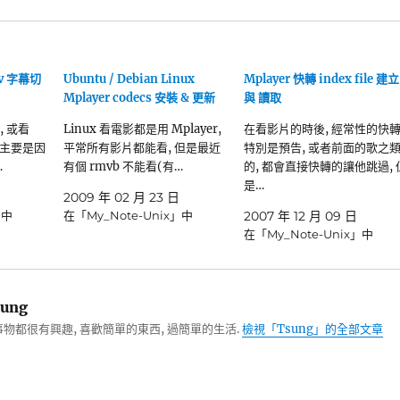
kv 字幕切
Ubuntu / Debian Linux
Mplayer 快轉 index file 建立
Mplayer codecs 安裝 & 更新
與 讀取
檔, 或看
Linux 看電影都是用 Mplayer,
在看影片的時後, 經常性的快轉
 主要是因
平常所有影片都能看, 但是最近
特別是預告, 或者前面的歌之
…
有個 rmvb 不能看(有…
的, 都會直接快轉的讓他跳過, 
是…
2009 年 02 月 23 日
」中
在「My_Note-Unix」中
2007 年 12 月 09 日
在「My_Note-Unix」中
ung
物都很有興趣, 喜歡簡單的東西, 過簡單的生活.
檢視「Tsung」的全部文章