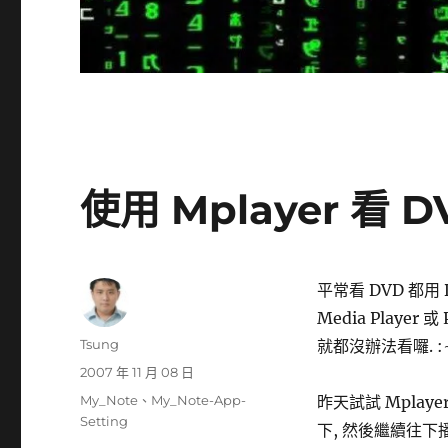
使用 Mplayer 看 
平常看 DVD 都用 
Media Playe
作
Tsung
就都沒辦法看囉. :
者
發
2007 年 11 月 08 日
佈
分
My_Note
、
My_Note-App-
昨天試試 Mplay
日
類
Setting
下, 然後繼續往下
期: