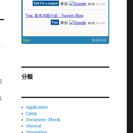
分類
和
先
Application
Camp
Document-Ebook
General
Innovation