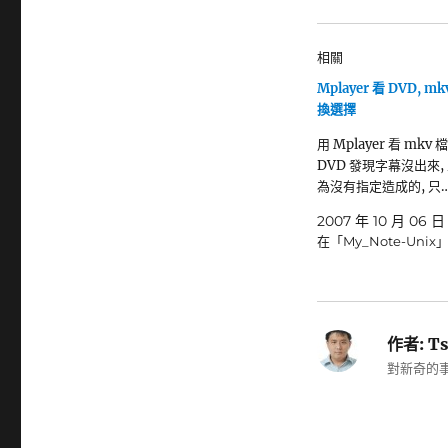
相關
Mplayer 看 DVD, m
換選擇
用 Mplayer 看 mkv 
DVD 發現字幕沒出來,
為沒有指定造成的, 只
2007 年 10 月 06 日
在「My_Note-Unix
作者:
Ts
對新奇的事