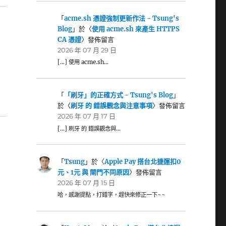
「
acme.sh 憑證強制更新作法 - Tsung's
Blog
」於〈
使用 acme.sh 來產生 HTTPS
CA 憑證
〉發佈留言
2026 年 07 月 29 日
[…] 使用 acme.sh…
「
「刷牙」的正確方式 - Tsung's Blog
」
於〈
刷牙 的 錯誤觀念與注意事項
〉發佈留言
2026 年 07 月 17 日
[…] 刷牙 的 錯誤觀念與…
「
Tsung
」於〈
Apple Pay 搭台北捷運扣0
元、1元 與 閘門不同原因
〉發佈留言
2026 年 07 月 15 日
哈，感謝提點，打錯字，趕快來修正一下~~