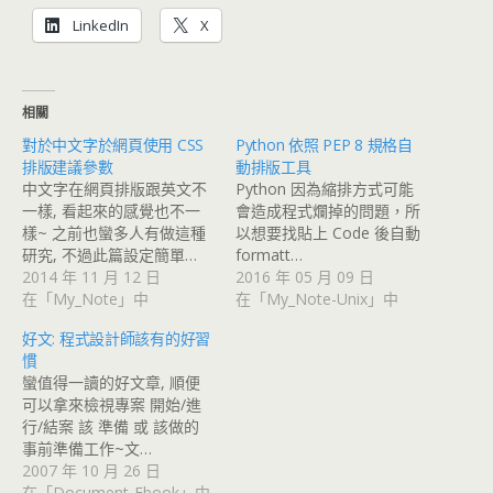
LinkedIn
X
相關
對於中文字於網頁使用 CSS
Python 依照 PEP 8 規格自
排版建議參數
動排版工具
中文字在網頁排版跟英文不
Python 因為縮排方式可能
一樣, 看起來的感覺也不一
會造成程式爛掉的問題，所
樣~ 之前也蠻多人有做這種
以想要找貼上 Code 後自動
研究, 不過此篇設定簡單…
formatt…
2014 年 11 月 12 日
2016 年 05 月 09 日
在「My_Note」中
在「My_Note-Unix」中
好文: 程式設計師該有的好習
慣
蠻值得一讀的好文章, 順便
可以拿來檢視專案 開始/進
行/結案 該 準備 或 該做的
事前準備工作~文…
2007 年 10 月 26 日
在「Document-Ebook」中