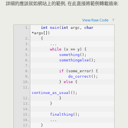
詳細的應該就如網站上的範例, 在此直接將範例轉載過來:
View Raw Code
?
int
main
(
int
 argc, 
char
*
argv
[
]
while
 (x 
=
=
something
somethingelse
if
do_correct
            } 
else
continue_as_usual
finalthing