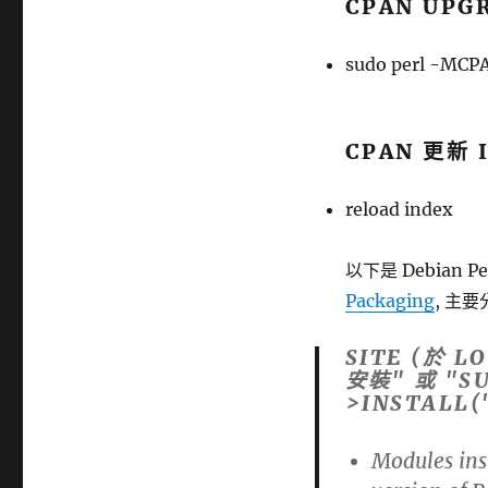
CPAN UPG
sudo perl -MCPA
CPAN 更新 
reload index
以下是 Debian 
Packaging
, 主要分
SITE (於 L
安裝" 或 "SU
>INSTALL
Modules inst