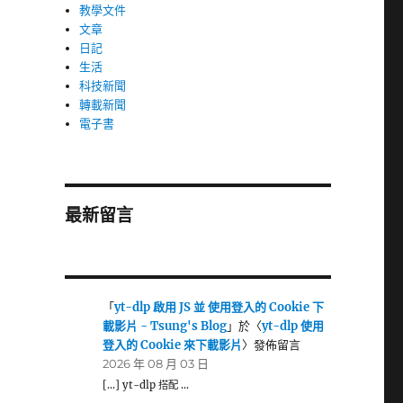
教學文件
文章
日記
生活
科技新聞
轉載新聞
電子書
最新留言
「
yt-dlp 啟用 JS 並 使用登入的 Cookie 下
載影片 - Tsung's Blog
」於〈
yt-dlp 使用
登入的 Cookie 來下載影片
〉發佈留言
2026 年 08 月 03 日
[…] yt-dlp 搭配 …