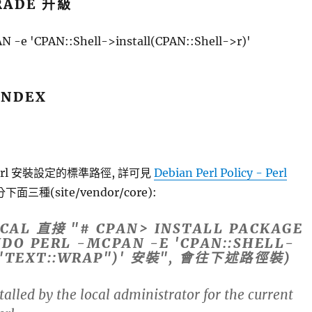
RADE 升級
N -e 'CPAN::Shell->install(CPAN::Shell->r)'
INDEX
Perl 安裝設定的標準路徑, 詳可見
Debian Perl Policy - Perl
下面三種(site/vendor/core):
OCAL 直接 "# CPAN> INSTALL PACKAGE
DO PERL -MCPAN -E 'CPAN::SHELL-
("TEXT::WRAP")' 安裝", 會往下述路徑裝)
alled by the local administrator for the current