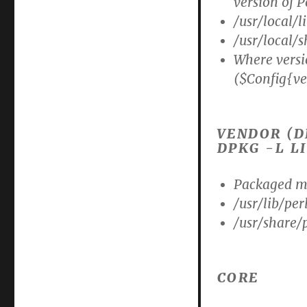
version of P
/usr/local/l
/usr/local/s
Where versio
($Config{ve
VENDOR (
DPKG -L 
Packaged m
/usr/lib/per
/usr/share/
CORE