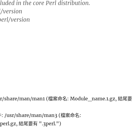
uded in the core Perl distribution.
l/version
perl/version
/share/man/man1 (檔案命名: Module_name.1.gz, 結尾要
: /usr/share/man/man3 (檔案命名:
erl.gz, 結尾要有 ".3perl.")