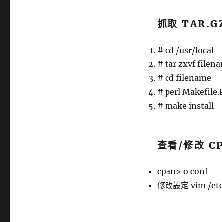
抓取 TAR.G
# cd /usr/local
# tar zxvf filen
# cd filename
# perl Makefile.
# make install
查看/修改 C
cpan> o conf
修改設定 vim /etc