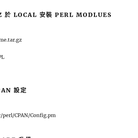
Z 於 LOCAL 安裝 PERL MODLUES
ame.tar.gz
PL
PAN 設定
/perl/CPAN/Config.pm