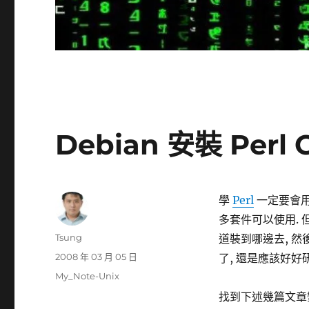
Debian 安裝 Perl
學
Perl
一定要會
多套件可以使用. 但是
作
Tsung
道裝到哪邊去, 然
者
發
2008 年 03 月 05 日
了, 還是應該好好研
佈
分
My_Note-Unix
日
類
找到下述幾篇文章
期: