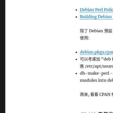
Debian Perl Poli
Building Debian
除了 Debian 預設
使用:
debian.pkgs.cpa
可以考慮加 "deb htt
進 /etc/apt/so
dh-make-perl -
modules into deb
再來, 看看 CPAN