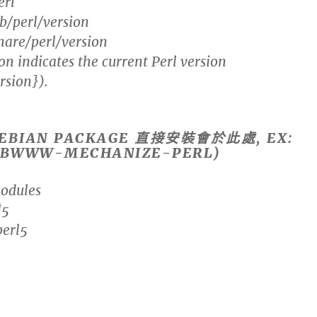
erl
ib/perl/version
hare/perl/version
n indicates the current Perl version
rsion}).
DEBIAN PACKAGE 直接安裝會於此處, EX:
LIBWWW-MECHANIZE-PERL)
odules
l5
perl5