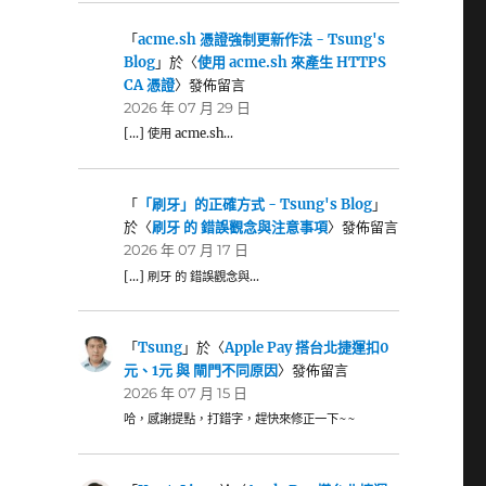
「
acme.sh 憑證強制更新作法 - Tsung's
Blog
」於〈
使用 acme.sh 來產生 HTTPS
CA 憑證
〉發佈留言
2026 年 07 月 29 日
[…] 使用 acme.sh…
「
「刷牙」的正確方式 - Tsung's Blog
」
於〈
刷牙 的 錯誤觀念與注意事項
〉發佈留言
2026 年 07 月 17 日
[…] 刷牙 的 錯誤觀念與…
「
Tsung
」於〈
Apple Pay 搭台北捷運扣0
元、1元 與 閘門不同原因
〉發佈留言
2026 年 07 月 15 日
哈，感謝提點，打錯字，趕快來修正一下~~