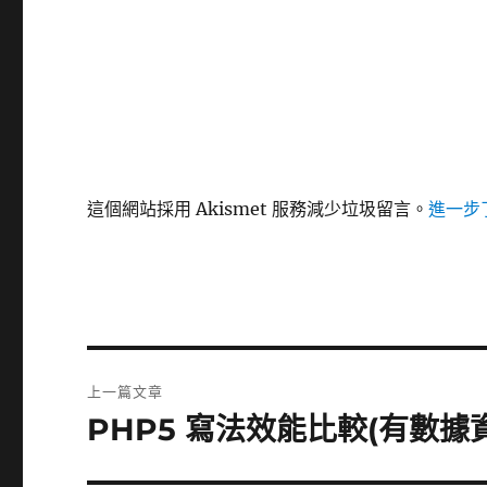
這個網站採用 Akismet 服務減少垃圾留言。
進一步了
文
上一篇文章
章
PHP5 寫法效能比較(有數據
上
一
導
篇