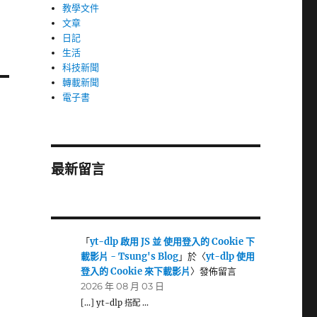
教學文件
文章
日記
生活
科技新聞
轉載新聞
電子書
最新留言
「
yt-dlp 啟用 JS 並 使用登入的 Cookie 下
載影片 - Tsung's Blog
」於〈
yt-dlp 使用
登入的 Cookie 來下載影片
〉發佈留言
2026 年 08 月 03 日
[…] yt-dlp 搭配 …