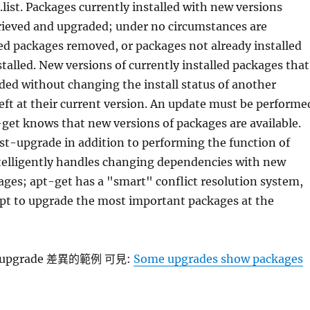
.list. Packages currently installed with new versions
trieved and upgraded; under no circumstances are
led packages removed, or packages not already installed
stalled. New versions of currently installed packages that
ed without changing the install status of another
left at their current version. An update must be performe
t-get knows that new versions of packages are available.
st-upgrade in addition to performing the function of
ntelligently handles changing dependencies with new
ages; apt-get has a "smart" conflict resolution system,
mpt to upgrade the most important packages at the
st-upgrade 差異的範例 可見:
Some upgrades show packages