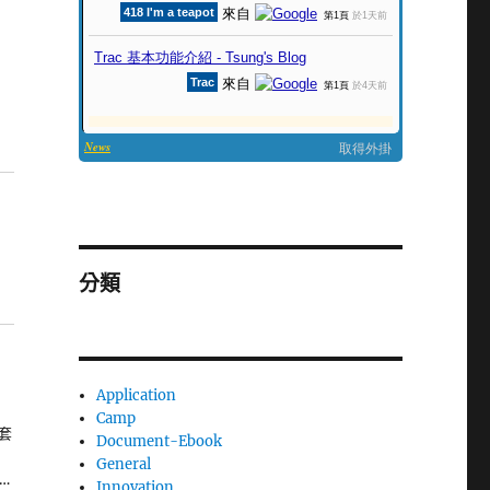
分類
Application
Camp
的套
Document-Ebook
General
…
Innovation