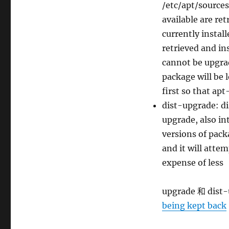
/etc/apt/sources
available are re
currently instal
retrieved and in
cannot be upgrad
package will be 
first so that ap
dist-upgrade: di
upgrade, also i
versions of pack
and it will atte
expense of less
upgrade 和 di
being kept back