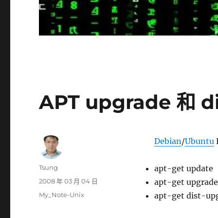
APT upgrade 和 d
Debian
/
Ubuntu
作
Tsung
apt-get update
者
發
2008 年 03 月 04 日
apt-get upgrade
佈
分
My_Note-Unix
apt-get dist-up
日
類
期: