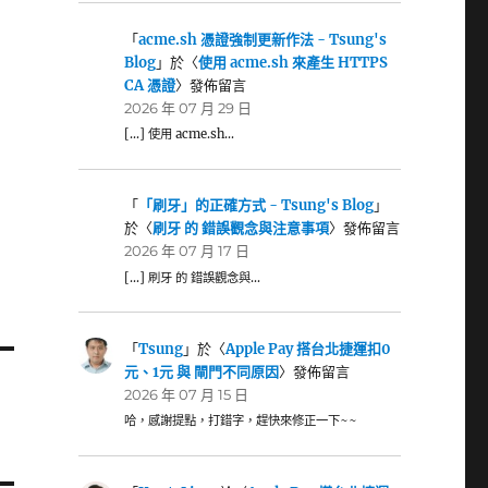
「
acme.sh 憑證強制更新作法 - Tsung's
Blog
」於〈
使用 acme.sh 來產生 HTTPS
CA 憑證
〉發佈留言
2026 年 07 月 29 日
[…] 使用 acme.sh…
「
「刷牙」的正確方式 - Tsung's Blog
」
於〈
刷牙 的 錯誤觀念與注意事項
〉發佈留言
2026 年 07 月 17 日
[…] 刷牙 的 錯誤觀念與…
「
Tsung
」於〈
Apple Pay 搭台北捷運扣0
元、1元 與 閘門不同原因
〉發佈留言
2026 年 07 月 15 日
哈，感謝提點，打錯字，趕快來修正一下~~