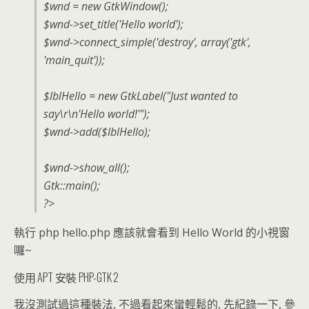
$wnd = new GtkWindow();
$wnd->set_title('Hello world');
$wnd->connect_simple('destroy', array('gtk',
'main_quit'));
$lblHello = new GtkLabel("Just wanted to
say\r\n'Hello world!'");
$wnd->add($lblHello);
$wnd->show_all();
Gtk::main();
?>
執行 php hello.php 應該就會看到 Hello World 的小視窗
囉~
使用 APT 安裝 PHP-GTK 2
我沒測試過這種裝法, 不過看起來蠻輕鬆的, 先紀錄一下, 參