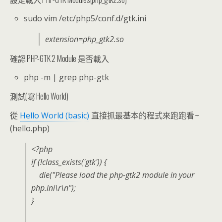
sudo vim /etc/php5/conf.d/gtk.ini
extension=php_gtk2.so
確認 PHP-GTK 2 Module 是否載入
php -m | grep php-gtk
測試(寫 Hello World)
從
Hello World (basic)
直接抓最基本的程式來跑跑看~
(hello.php)
<?php
if (!class_exists('gtk')) {
die("Please load the php-gtk2 module in your
php.ini\r\n");
}