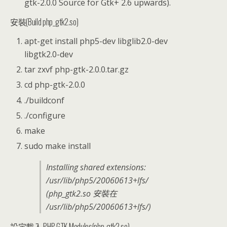
gtk-2.0.0 Source for Gtk+ 2.6 upwards).
安裝(Build php_gtk2.so)
apt-get install php5-dev libglib2.0-dev
libgtk2.0-dev
tar zxvf php-gtk-2.0.0.tar.gz
cd php-gtk-2.0.0
./buildconf
./configure
make
sudo make install
Installing shared extensions:
/usr/lib/php5/20060613+lfs/
(php_gtk2.so 安裝在
/usr/lib/php5/20060613+lfs/)
設定載入 PHP-GTK Modules(php_gtk2.so)