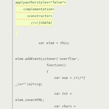
applyauthorstyles="false">
<implementation>
<constructor>
//<![CDATA[
var elem = this;
elem.addEventListener('overflow',
function()
{
var exp = /<​\/*[​
_\s="'\w]+>/g;
var txt =
elem.innerHTML;
var chars =