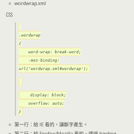
wordwrap.xml
CSS
.wordwrap
{
word-wrap: break-word;
-moz-binding:
url('wordwrap.xml#wordwrap');
display: block;
overflow: auto;
}
第一行：給 IE 看的，讓斷字產生。
第二行：給 Firefox/Mozilla 看的，透過 binding