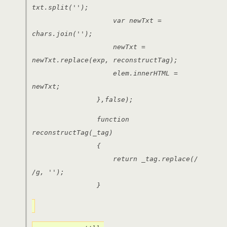
txt.split('');
var newTxt =
chars.join('​');
newTxt =
newTxt.replace(exp, reconstructTag);
elem.innerHTML =
newTxt;
},false);
function
reconstructTag(_tag)
{
return _tag.replace(/​
/g, '');
}