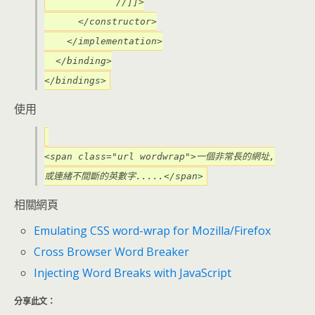
//]]>
</constructor>
</implementation>
</binding>
</bindings>
使用
<span class="url wordwrap">一個非常長的網址,
或連緒不間斷的英數字.....</span>
相關網頁
Emulating CSS word-wrap for Mozilla/Firefox
Cross Browser Word Breaker
Injecting Word Breaks with JavaScript
分享此文：