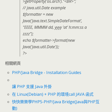
>getProperty('os.arch')."<BR>";
// java.util.Date example
$formatter = new
Java('java.text.SimpleDateFormat',
"EEEE, MMMM dd, yyyy 'at' h:mm:ss a
zzzz");
echo $formatter->format(new
Java('java.util.Date'));
?>
相關網頁
PHP/Java Bridge - Installation Guides
讓 PHP 支援 Java 外掛
在 Linux(Debian) + PHP 的環境call JAVA 函式
快快樂樂學PHP5-PHP/Java Bridge(Java與PHP互
動)