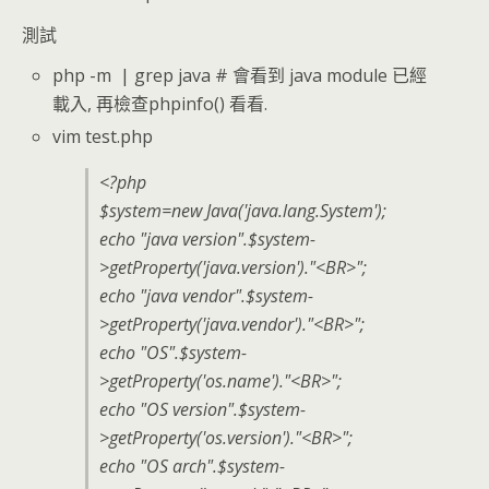
測試
php -m | grep java # 會看到 java module 已經
載入, 再檢查phpinfo() 看看.
vim test.php
<?php
$system=new Java('java.lang.System');
echo "java version".$system-
>getProperty('java.version')."<BR>";
echo "java vendor".$system-
>getProperty('java.vendor')."<BR>";
echo "OS".$system-
>getProperty('os.name')."<BR>";
echo "OS version".$system-
>getProperty('os.version')."<BR>";
echo "OS arch".$system-