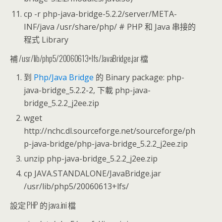
cp -r php-java-bridge-5.2.2/server/META-
INF/java /usr/share/php/ # PHP 和 Java 串接的
程式 Library
補 /usr/lib/php5/20060613+lfs/JavaBridge.jar 檔
到
Php/Java Bridge
的 Binary package: php-
java-bridge_5.2.2-2, 下載 php-java-
bridge_5.2.2_j2ee.zip
wget
http://nchc.dl.sourceforge.net/sourceforge/ph
p-java-bridge/php-java-bridge_5.2.2_j2ee.zip
unzip php-java-bridge_5.2.2_j2ee.zip
cp JAVA.STANDALONE/JavaBridge.jar
/usr/lib/php5/20060613+lfs/
設定 PHP 的 java.ini 檔