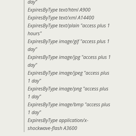
day"
ExpiresByType text/html A900
ExpiresByType text/xml A14400
ExpiresByType text/plain "access plus 1
hours"
ExpiresByType image/gif "access plus 1
day"
ExpiresByType image/jpg "access plus 1
day"
ExpiresByType image/jpeg "access plus
1 day"
ExpiresByType image/png "access plus
1 day"
ExpiresByType image/bmp "access plus
1 day"
ExpiresByType application/x-
shockwave-flash A3600