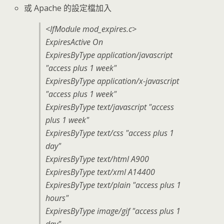
或 Apache 的設定檔加入
<IfModule mod_expires.c>
ExpiresActive On
ExpiresByType application/javascript
"access plus 1 week"
ExpiresByType application/x-javascript
"access plus 1 week"
ExpiresByType text/javascript "access
plus 1 week"
ExpiresByType text/css "access plus 1
day"
ExpiresByType text/html A900
ExpiresByType text/xml A14400
ExpiresByType text/plain "access plus 1
hours"
ExpiresByType image/gif "access plus 1