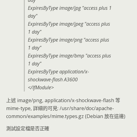
day"
ExpiresByType image/jpg "access plus 1
day"
ExpiresByType image/jpeg "access plus
1 day"
ExpiresByType image/png "access plus
1 day"
ExpiresByType image/bmp "access plus
1 day"
ExpiresByType application/x-
shockwave-flash A3600
</IfModule>
上述 image/png, application/x-shockwave-flash 等
mime-type, 詳細的可見: /usr/share/doc/apache-
common/examples/mime.types.gz (Debian 放在這邊)
測試設定檔是否正確