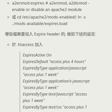
a2enmod expires # a2enmod, a2dismod -
enable or disable an apache2 module
或 cd /etc/apache2/mods-enabled/; ln -s
../mods-available/expires.load
哪些檔案要加入 Expire header 的, 做如下述的設定:
於 .htaccess 加入
ExpiresActive On
ExpiresDefault "access plus 4 hours"
ExpiresByType application/javascript
"access plus 1 week"
ExpiresByType application/x-javascript
"access plus 1 week"
ExpiresByType text/javascript "access
plus 1 week"
ExpiresByType text/css "access plus 1