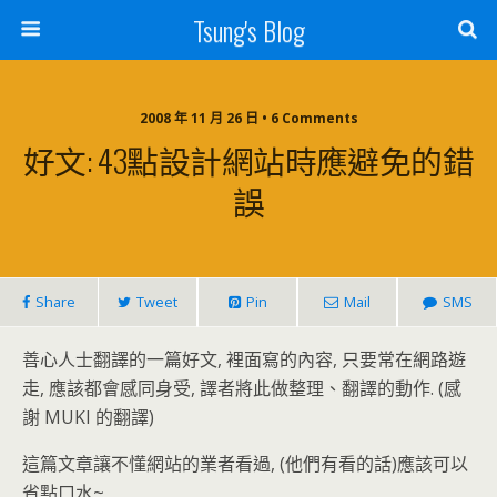
Tsung's Blog
2008 年 11 月 26 日 • 6 Comments
好文: 43點設計網站時應避免的錯
誤
Share
Tweet
Pin
Mail
SMS
善心人士翻譯的一篇好文, 裡面寫的內容, 只要常在網路遊
走, 應該都會感同身受, 譯者將此做整理、翻譯的動作. (感
謝 MUKI 的翻譯)
這篇文章讓不懂網站的業者看過, (他們有看的話)應該可以
省點口水~