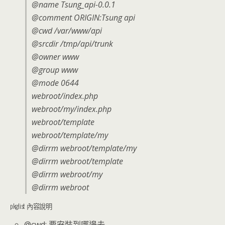
@name Tsung_api-0.0.1
@comment ORIGIN:Tsung api
@cwd /var/www/api
@srcdir /tmp/api/trunk
@owner www
@group www
@mode 0644
webroot/index.php
webroot/my/index.php
webroot/template
webroot/template/my
@dirrm webroot/template/my
@dirrm webroot/template
@dirrm webroot/my
@dirrm webroot
pkglist 內容說明
@cwd: 要安裝到哪邊去