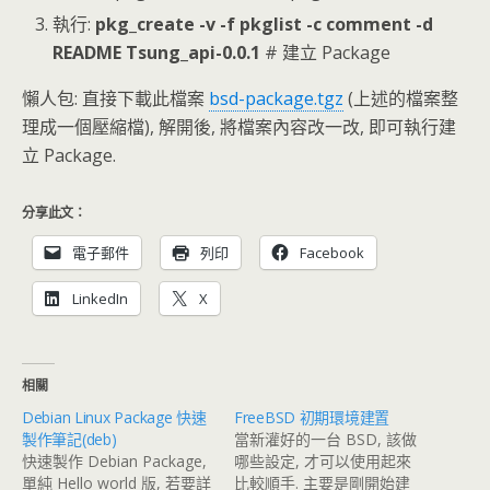
執行:
pkg_create -v -f pkglist -c comment -d
README Tsung_api-0.0.1
# 建立 Package
懶人包: 直接下載此檔案
bsd-package.tgz
(上述的檔案整
理成一個壓縮檔), 解開後, 將檔案內容改一改, 即可執行建
立 Package.
分享此文：
電子郵件
列印
Facebook
LinkedIn
X
相關
Debian Linux Package 快速
FreeBSD 初期環境建置
製作筆記(deb)
當新灌好的一台 BSD, 該做
快速製作 Debian Package,
哪些設定, 才可以使用起來
單純 Hello world 版, 若要詳
比較順手. 主要是剛開始建