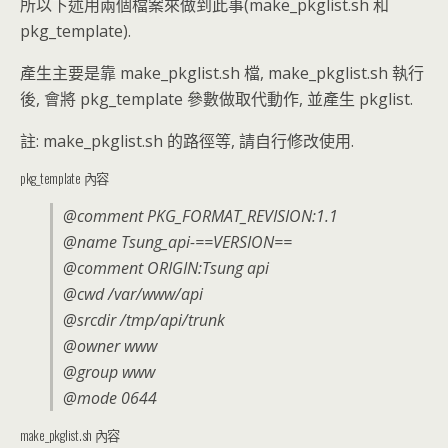
所以下述用兩個檔案來做到此事(make_pkglist.sh 和
pkg_template).
產生主要是靠 make_pkglist.sh 檔, make_pkglist.sh 執行
後, 會將 pkg_template 參數做取代動作, 並產生 pkglist.
註: make_pkglist.sh 的路徑等, 請自行修改使用.
pkg_template 內容
@comment PKG_FORMAT_REVISION:1.1
@name Tsung_api-==VERSION==
@comment ORIGIN:Tsung api
@cwd /var/www/api
@srcdir /tmp/api/trunk
@owner www
@group www
@mode 0644
make_pkglist.sh 內容