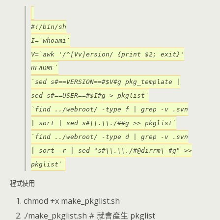
#!/bin/sh
I=`whoami`
V=`awk '/^[Vv]ersion/ {print $2; exit}'
README`
`sed s#==VERSION==#$V#g pkg_template |
sed s#==USER==#$I#g > pkglist`
`find ../webroot/ -type f | grep -v .svn
| sort | sed s#\\.\\./##g >> pkglist`
`find ../webroot/ -type d | grep -v .svn
| sort -r | sed "s#\\.\\./#@dirrm\ #g" >>
pkglist`
程式使用
chmod +x make_pkglist.sh
./make_pkglist.sh # 就會產生 pkglist