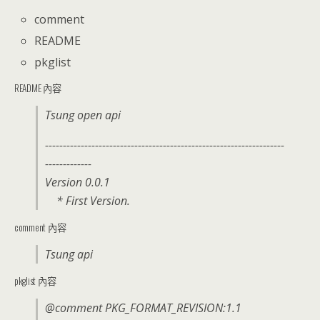
comment
README
pkglist
README 內容
Tsung open api
-------------------------------------------------------------------
-------------
Version 0.0.1
* First Version.
comment 內容
Tsung api
pkglist 內容
@comment PKG_FORMAT_REVISION:1.1