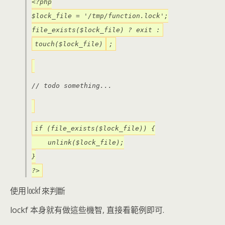
<?php
$lock_file = '/tmp/function.lock';
file_exists($lock_file) ? exit :
touch($lock_file)
;
// todo something...
if (file_exists($lock_file)) {
unlink($lock_file);
}
?>
使用 lockf 來判斷
lockf 本身就有做這些機智, 直接看範例即可.