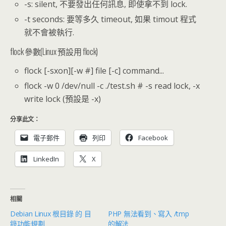
-s: silent, 不要發出任何訊息, 即使拿不到 lock.
-t seconds: 要等多久 timeout, 如果 timout 程式
就不會被執行.
flock 參數(Linux 預設用 flock)
flock [-sxon][-w #] file [-c] command...
flock -w 0 /dev/null -c ./test.sh # -s read lock, -x
write lock (預設是 -x)
分享此文：
電子郵件
列印
Facebook
LinkedIn
X
相關
Debian Linux 根目錄 的 目
PHP 無法看到、寫入 /tmp
錄功能規劃
的解法