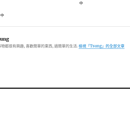
中
」中
ung
物都很有興趣, 喜歡簡單的東西, 過簡單的生活.
檢視「Tsung」的全部文章