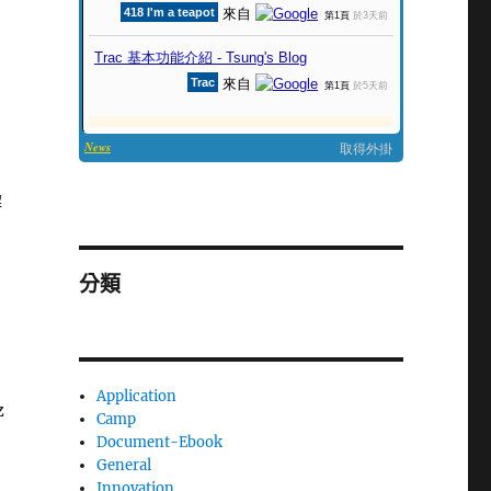
解
分類
Application
z
Camp
Document-Ebook
General
Innovation