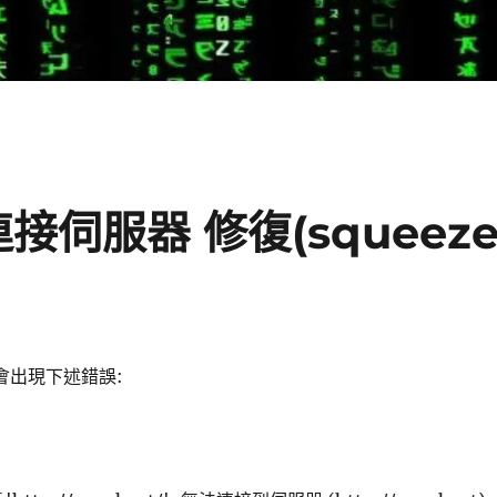
連接伺服器 修復(squeez
 都會出現下述錯誤: