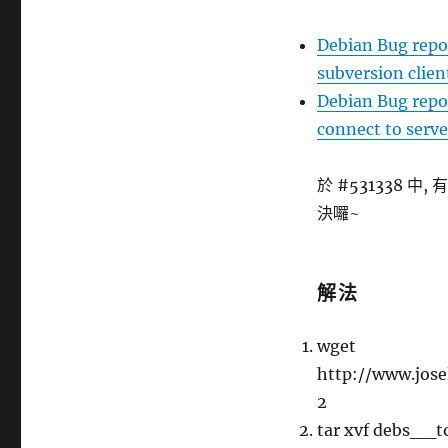
Debian Bug repo
subversion clien
Debian Bug repor
connect to server
於 #531338 
決囉~
解法
wget
http://www.jose
2
tar xvf debs__