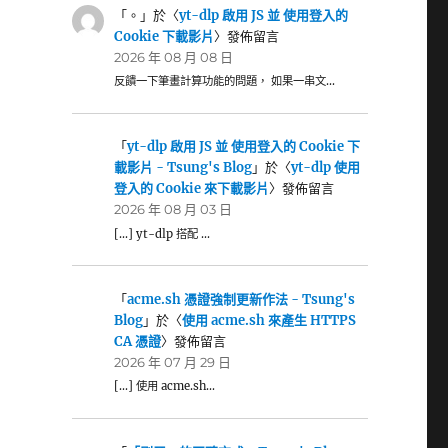
「
。
」於〈
yt-dlp 啟用 JS 並 使用登入的
Cookie 下載影片
〉發佈留言
2026 年 08 月 08 日
反饋一下筆畫計算功能的問題， 如果一串文…
「
yt-dlp 啟用 JS 並 使用登入的 Cookie 下
載影片 - Tsung's Blog
」於〈
yt-dlp 使用
登入的 Cookie 來下載影片
〉發佈留言
2026 年 08 月 03 日
[…] yt-dlp 搭配 …
「
acme.sh 憑證強制更新作法 - Tsung's
Blog
」於〈
使用 acme.sh 來產生 HTTPS
CA 憑證
〉發佈留言
2026 年 07 月 29 日
[…] 使用 acme.sh…