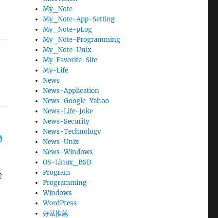
My_Note
My_Note-App-Setting
My_Note-pLog
My_Note-Programming
My_Note-Unix
My-Favorite-Site
My-Life
News
News-Application
News-Google-Yahoo
News-Life-Joke
News-Security
News-Technology
動
News-Unix
News-Windows
OS-Linux_BSD
Program
於
Programming
Windows
WordPress
」
好站推薦