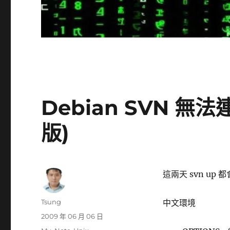
Debian SVN 無法
版)
這兩天 svn up
作
Tsung
中文環境
者
發
2009 年 06 月 06 日
佈