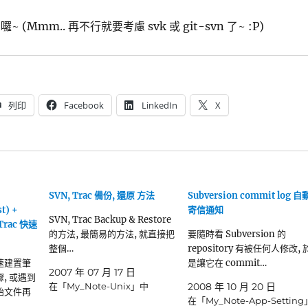
~ (Mmm.. 再不行就要考慮 svk 或 git-svn 了~ :P)
列印
Facebook
LinkedIn
X
SVN, Trac 備份, 還原 方法
Subversion commit log 自
t) +
寄信通知
SVN, Trac Backup & Restore
 Trac 快速
的方法, 最簡易的方法, 就直接把
要隨時看 Subversion 的
整個…
repository 有被任何人修改, 
速建置筆
是讓它在 commit…
2007 年 07 月 17 日
, 或遇到
在「My_Note-Unix」中
2008 年 10 月 20 日
始文件再
在「My_Note-App-Setting