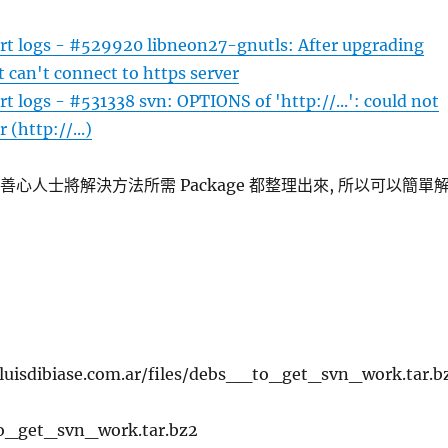
rt logs - #529920 libneon27-gnutls: After upgrading
t can't connect to https server
t logs - #531338 svn: OPTIONS of 'http://...': could not
 (http://...)
中, 有善心人士將解決方法所需 Package 都整理出來, 所以可以簡單
luisdibiase.com.ar/files/debs__to_get_svn_work.tar.b
to_get_svn_work.tar.bz2