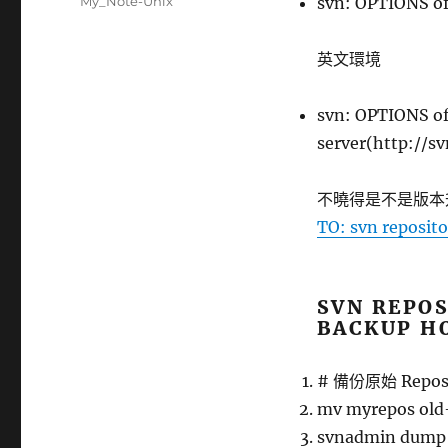
分
My_Note-Unix
svn: OPTIONS o
日
類
期:
英文環境
svn: OPTIONS of
server(http://s
不曉得是不是版本升級造
TO: svn reposit
SVN REPO
BACKUP H
# 備份原始 Reposi
mv myrepos old
svnadmin dump 