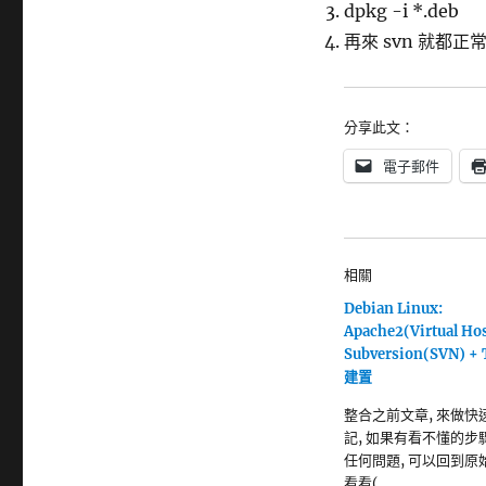
dpkg -i *.deb
再來 svn 就都正常囉
分享此文：
電子郵件
相關
Debian Linux:
Apache2(Virtual Hos
Subversion(SVN) +
建置
整合之前文章, 來做快
記, 如果有看不懂的步驟
任何問題, 可以回到原
看看(…