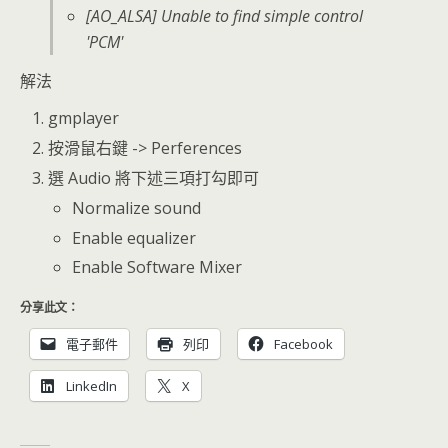
[AO_ALSA] Unable to find simple control
'PCM'
解法
gmplayer
按滑鼠右鍵 -> Perferences
選 Audio 將下述三項打勾即可
Normalize sound
Enable equalizer
Enable Software Mixer
分享此文：
電子郵件
列印
Facebook
LinkedIn
X