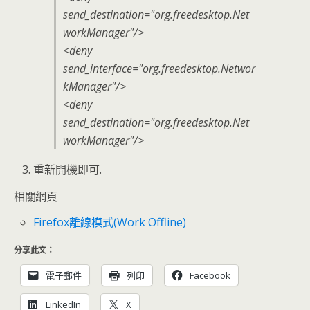
send_destination="org.freedesktop.Net
workManager"/>
<deny
send_interface="org.freedesktop.Networ
kManager"/>
<deny
send_destination="org.freedesktop.Net
workManager"/>
重新開機即可.
相關網頁
Firefox離線模式(Work Offline)
分享此文：
電子郵件
列印
Facebook
LinkedIn
X