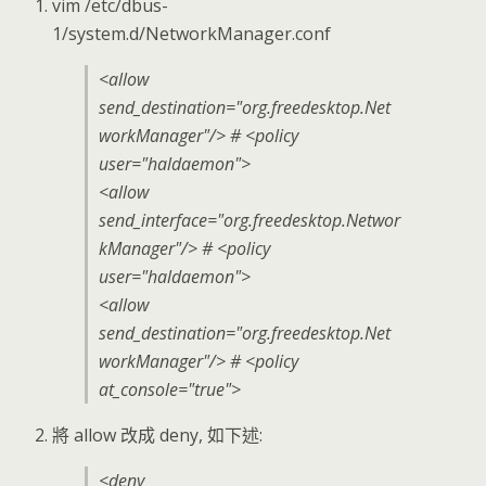
vim /etc/dbus-
1/system.d/NetworkManager.conf
<allow
send_destination="org.freedesktop.Net
workManager"/> # <policy
user="haldaemon">
<allow
send_interface="org.freedesktop.Networ
kManager"/> # <policy
user="haldaemon">
<allow
send_destination="org.freedesktop.Net
workManager"/> # <policy
at_console="true">
將 allow 改成 deny, 如下述:
<deny