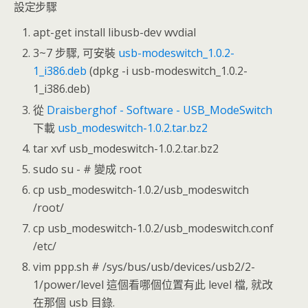
設定步驟
apt-get install libusb-dev wvdial
3~7 步驟, 可安裝
usb-modeswitch_1.0.2-
1_i386.deb
(dpkg -i usb-modeswitch_1.0.2-
1_i386.deb)
從
Draisberghof - Software - USB_ModeSwitch
下載
usb_modeswitch-1.0.2.tar.bz2
tar xvf usb_modeswitch-1.0.2.tar.bz2
sudo su - # 變成 root
cp usb_modeswitch-1.0.2/usb_modeswitch
/root/
cp usb_modeswitch-1.0.2/usb_modeswitch.conf
/etc/
vim ppp.sh # /sys/bus/usb/devices/usb2/2-
1/power/level 這個看哪個位置有此 level 檔, 就改
在那個 usb 目錄.