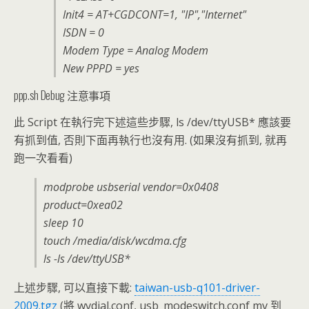
Init4 = AT+CGDCONT=1, "IP","Internet"
ISDN = 0
Modem Type = Analog Modem
New PPPD = yes
ppp.sh Debug 注意事項
此 Script 在執行完下述這些步驟, ls /dev/ttyUSB* 應該要
有抓到值, 否則下面再執行也沒有用. (如果沒有抓到, 就再
跑一次看看)
modprobe usbserial vendor=0x0408
product=0xea02
sleep 10
touch /media/disk/wcdma.cfg
ls -ls /dev/ttyUSB*
上述步驟, 可以直接下載:
taiwan-usb-q101-driver-
2009.tgz
(將 wvdial.conf, usb_modeswitch.conf mv 到