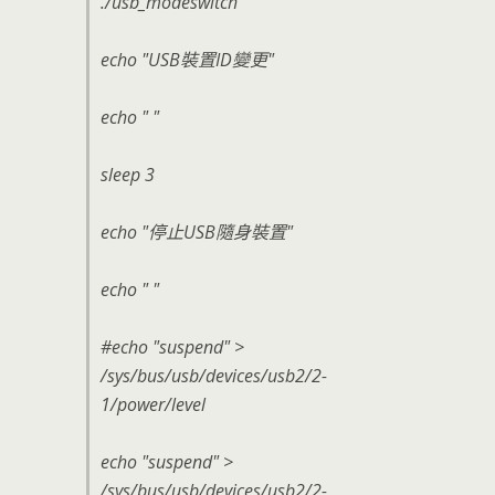
./usb_modeswitch
echo "USB裝置ID變更"
echo " "
sleep 3
echo "停止USB隨身裝置"
echo " "
#echo "suspend" >
/sys/bus/usb/devices/usb2/2-
1/power/level
echo "suspend" >
/sys/bus/usb/devices/usb2/2-