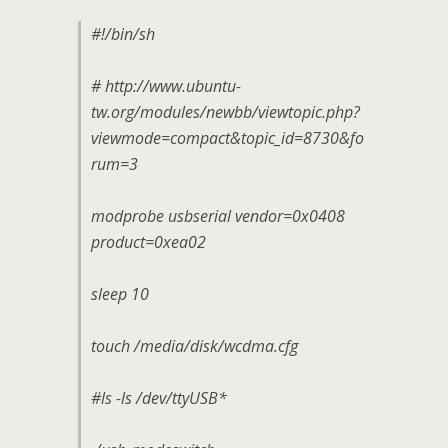
#!/bin/sh
# http://www.ubuntu-
tw.org/modules/newbb/viewtopic.php?
viewmode=compact&topic_id=8730&fo
rum=3
modprobe usbserial vendor=0x0408
product=0xea02
sleep 10
touch /media/disk/wcdma.cfg
#ls -ls /dev/ttyUSB*