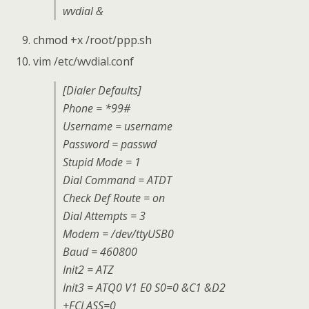
wvdial &
chmod +x /root/ppp.sh
vim /etc/wvdial.conf
[Dialer Defaults]
Phone = *99#
Username = username
Password = passwd
Stupid Mode = 1
Dial Command = ATDT
Check Def Route = on
Dial Attempts = 3
Modem = /dev/ttyUSB0
Baud = 460800
Init2 = ATZ
Init3 = ATQ0 V1 E0 S0=0 &C1 &D2
+FCLASS=0