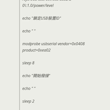
0\:1.0/power/level
echo "鎖定USB裝置ID"
echo " "
modprobe usbserial vendor=0x0408
product=0xea02
sleep 8
echo "開始撥接"
echo " "
sleep 2